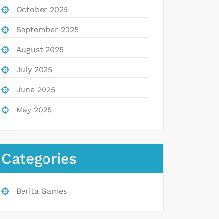
October 2025
September 2025
August 2025
July 2025
June 2025
May 2025
Categories
Berita Games