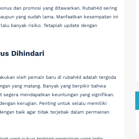
bonus dan promosi yang ditawarkan. Rubah4d sering
aupun yang sudah lama. Manfaatkan kesempatan ini
lalu banyak risiko. Tetaplah update dengan
s Dihindari
akukan oleh pemain baru di rubah4d adalah tergoda
ungan yang matang. Banyak yang berpikir bahwa
t segera mendapatkan keuntungan yang signifikan.
 dengan kerugian. Penting untuk selalu memiliki
 dengan baik agar tidak terjebak dalam permainan
iset yang cukup tentang permainan yang ingin