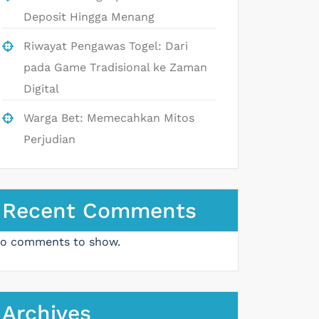
Deposit Hingga Menang
Riwayat Pengawas Togel: Dari
pada Game Tradisional ke Zaman
Digital
Warga Bet: Memecahkan Mitos
Perjudian
Recent Comments
o comments to show.
Archives