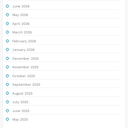
June 2026
May 2026
April 2026
March 2026
February 2026
January 2026
December 2025
November 2025
October 2025
September 2025
August 2025
July 2025
June 2025
May 2025