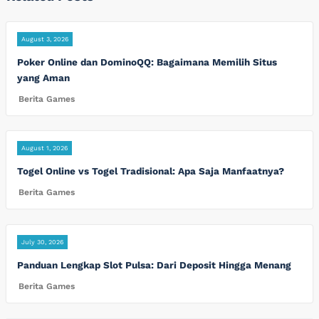
August 3, 2026
Poker Online dan DominoQQ: Bagaimana Memilih Situs
yang Aman
Berita Games
August 1, 2026
Togel Online vs Togel Tradisional: Apa Saja Manfaatnya?
Berita Games
July 30, 2026
Panduan Lengkap Slot Pulsa: Dari Deposit Hingga Menang
Berita Games