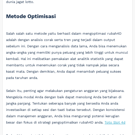
dunia jagat lotto.
Metode Optimisasi
Salah salah satu metode yaitu berhasil dalam mengoptimasi rubah4D
adalah dengan analisis corak serta tren yang terjadi dalam output
sebelum ini. Dengan cara menganalisis data lama, Anda bisa menemukan
angka-angka yang memiliki punya peluang yang lebih tinggi untuk muncul
kembali. Hal ini melibatkan pemakaian alat analitik statistik yang dapat
membantu untuk menemukan corak yang tidak nampak jelas secara
kasat mata. Dengan demikian, Anda dapat menambah peluang sukses
pada taruhan anda.
Selain itu, penting agar melakukan pengaturan anggaran yang bijaksana.
Mengelola modal Anda dengan baik dapat menolong Anda bertahan di
jangka panjang. Tentukan seberapa banyak yang bersedia Anda anda
investasikan di setiap sesi dan taati batas tersebut. Dengan konsistensi
dalam manajemen anggaran, Anda bisa mengurangi potensi kerugian
besar dan fokus di strategi pengoptimalkan rubah4D anda.
Toto Slot 4d