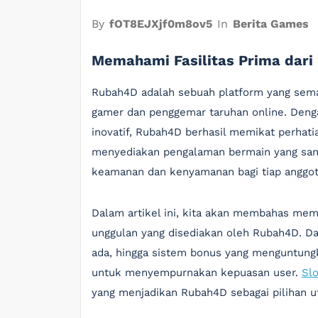
By
fOT8EJXjf0m8ov5
In
Berita Games
Memahami Fasilitas Prima dar
Rubah4D adalah sebuah platform yang semaki
gamer dan penggemar taruhan online. Deng
inovatif, Rubah4D berhasil memikat perhati
menyediakan pengalaman bermain yang san
keamanan dan kenyamanan bagi tiap anggot
Dalam artikel ini, kita akan membahas mem
unggulan yang disediakan oleh Rubah4D. Da
ada, hingga sistem bonus yang menguntungk
untuk menyempurnakan kepuasan user.
Slo
yang menjadikan Rubah4D sebagai pilihan u