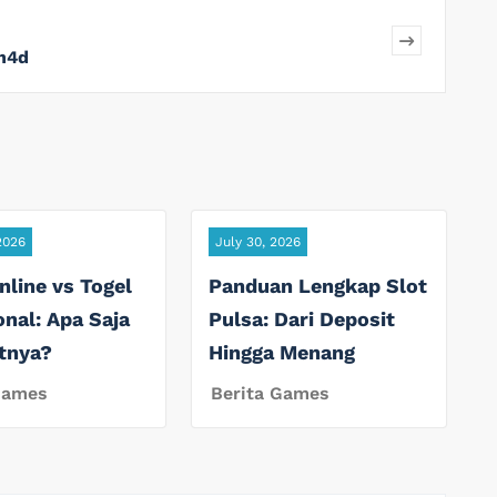
ah4d
2026
July 30, 2026
nline vs Togel
Panduan Lengkap Slot
onal: Apa Saja
Pulsa: Dari Deposit
tnya?
Hingga Menang
Games
Berita Games