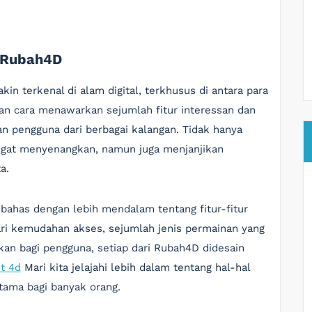
i Rubah4D
n terkenal di alam digital, terkhusus di antara para
an cara menawarkan sejumlah fitur interessan dan
an pengguna dari berbagai kalangan. Tidak hanya
gat menyenangkan, namun juga menjanjikan
a.
bahas dengan lebih mendalam tentang fitur-fitur
ri kemudahan akses, sejumlah jenis permainan yang
an bagi pengguna, setiap dari Rubah4D didesain
t 4d
Mari kita jelajahi lebih dalam tentang hal-hal
tama bagi banyak orang.