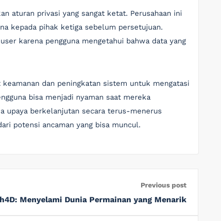
n aturan privasi yang sangat ketat. Perusahaan ini
na kepada pihak ketiga sebelum persetujuan.
k user karena pengguna mengetahui bahwa data yang
it keamanan dan peningkatan sistem untuk mengatasi
pengguna bisa menjadi nyaman saat mereka
a upaya berkelanjutan secara terus-menerus
ari potensi ancaman yang bisa muncul.
Previous post
h4D: Menyelami Dunia Permainan yang Menarik