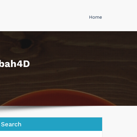
Home
ubah4D
Search