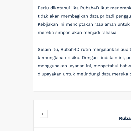
Perlu diketahui jika Rubah4D ikut menerapka
tidak akan membagikan data pribadi penggu
Kebijakan ini menciptakan rasa aman untu
mereka simpan akan menjadi rahasia.
Selain itu, Rubah4D rutin menjalankan aud
kemungkinan risiko. Dengan tindakan ini, 
menggunakan layanan ini, mengetahui bahw
diupayakan untuk melindungi data mereka d
Ruba