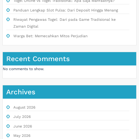
Togel Online vs Togel Tradisional: Apa Saja Manfaatnya?
Panduan Lengkap Slot Pulsa: Dari Deposit Hingga Menang
Riwayat Pengawas Togel: Dari pada Game Tradisional ke
Zaman Digital
Warga Bet: Memecahkan Mitos Perjudian
Recent Comments
No comments to show.
Archives
August 2026
July 2026
June 2026
May 2026