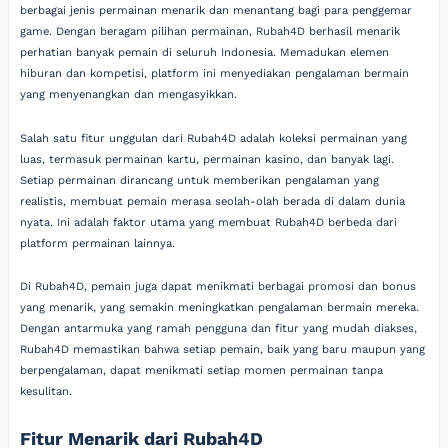
berbagai jenis permainan menarik dan menantang bagi para penggemar
game. Dengan beragam pilihan permainan, Rubah4D berhasil menarik
perhatian banyak pemain di seluruh Indonesia. Memadukan elemen
hiburan dan kompetisi, platform ini menyediakan pengalaman bermain
yang menyenangkan dan mengasyikkan.
Salah satu fitur unggulan dari Rubah4D adalah koleksi permainan yang
luas, termasuk permainan kartu, permainan kasino, dan banyak lagi.
Setiap permainan dirancang untuk memberikan pengalaman yang
realistis, membuat pemain merasa seolah-olah berada di dalam dunia
nyata. Ini adalah faktor utama yang membuat Rubah4D berbeda dari
platform permainan lainnya.
Di Rubah4D, pemain juga dapat menikmati berbagai promosi dan bonus
yang menarik, yang semakin meningkatkan pengalaman bermain mereka.
Dengan antarmuka yang ramah pengguna dan fitur yang mudah diakses,
Rubah4D memastikan bahwa setiap pemain, baik yang baru maupun yang
berpengalaman, dapat menikmati setiap momen permainan tanpa
kesulitan.
Fitur Menarik dari Rubah4D