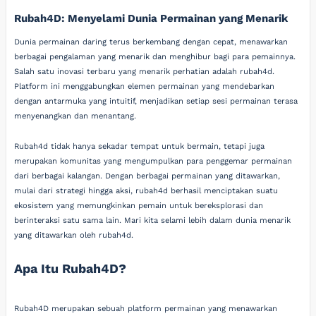
Rubah4D: Menyelami Dunia Permainan yang Menarik
Dunia permainan daring terus berkembang dengan cepat, menawarkan
berbagai pengalaman yang menarik dan menghibur bagi para pemainnya.
Salah satu inovasi terbaru yang menarik perhatian adalah rubah4d.
Platform ini menggabungkan elemen permainan yang mendebarkan
dengan antarmuka yang intuitif, menjadikan setiap sesi permainan terasa
menyenangkan dan menantang.
Rubah4d tidak hanya sekadar tempat untuk bermain, tetapi juga
merupakan komunitas yang mengumpulkan para penggemar permainan
dari berbagai kalangan. Dengan berbagai permainan yang ditawarkan,
mulai dari strategi hingga aksi, rubah4d berhasil menciptakan suatu
ekosistem yang memungkinkan pemain untuk bereksplorasi dan
berinteraksi satu sama lain. Mari kita selami lebih dalam dunia menarik
yang ditawarkan oleh rubah4d.
Apa Itu Rubah4D?
Rubah4D merupakan sebuah platform permainan yang menawarkan