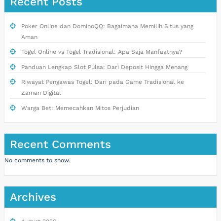
Recent Posts
Poker Online dan DominoQQ: Bagaimana Memilih Situs yang
Aman
Togel Online vs Togel Tradisional: Apa Saja Manfaatnya?
Panduan Lengkap Slot Pulsa: Dari Deposit Hingga Menang
Riwayat Pengawas Togel: Dari pada Game Tradisional ke
Zaman Digital
Warga Bet: Memecahkan Mitos Perjudian
Recent Comments
No comments to show.
Archives