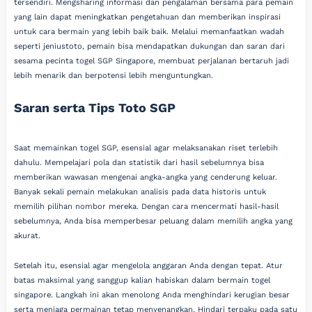
tersendiri. Mengsharing informasi dan pengalaman bersama para pemain
yang lain dapat meningkatkan pengetahuan dan memberikan inspirasi
untuk cara bermain yang lebih baik baik. Melalui memanfaatkan wadah
seperti jeniustoto, pemain bisa mendapatkan dukungan dan saran dari
sesama pecinta togel SGP Singapore, membuat perjalanan bertaruh jadi
lebih menarik dan berpotensi lebih menguntungkan.
Saran serta Tips Toto SGP
Saat memainkan togel SGP, esensial agar melaksanakan riset terlebih
dahulu. Mempelajari pola dan statistik dari hasil sebelumnya bisa
memberikan wawasan mengenai angka-angka yang cenderung keluar.
Banyak sekali pemain melakukan analisis pada data historis untuk
memilih pilihan nombor mereka. Dengan cara mencermati hasil-hasil
sebelumnya, Anda bisa memperbesar peluang dalam memilih angka yang
akurat.
Setelah itu, esensial agar mengelola anggaran Anda dengan tepat. Atur
batas maksimal yang sanggup kalian habiskan dalam bermain togel
singapore. Langkah ini akan menolong Anda menghindari kerugian besar
serta menjaga permainan tetap menyenangkan. Hindari terpaku pada satu