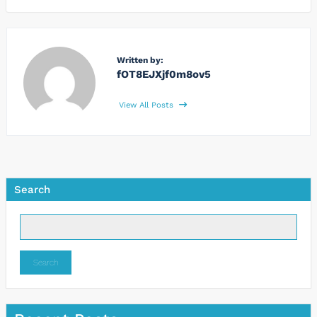
Written by:
fOT8EJXjf0m8ov5
View All Posts
Search
Search