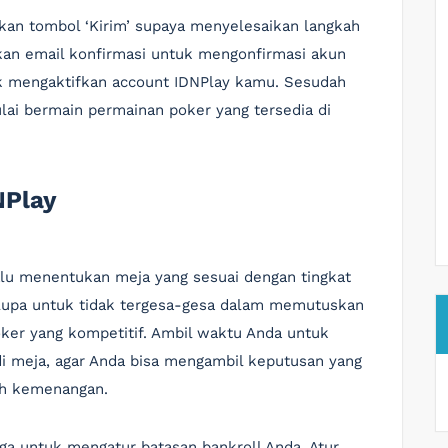
ekan tombol ‘Kirim’ supaya menyelesaikan langkah
an email konfirmasi untuk mengonfirmasi akun
tuk mengaktifkan account IDNPlay kamu. Sesudah
lai bermain permainan poker yang tersedia di
NPlay
lalu menentukan meja yang sesuai dengan tingkat
upa untuk tidak tergesa-gesa dalam memutuskan
oker yang kompetitif. Ambil waktu Anda untuk
i meja, agar Anda bisa mengambil keputusan yang
ih kemenangan.
uga untuk mengatur batasan bankroll Anda. Atur