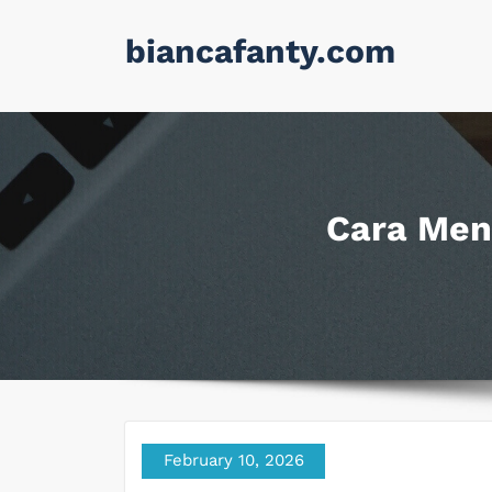
Skip
biancafanty.com
to
content
Cara Men
February 10, 2026