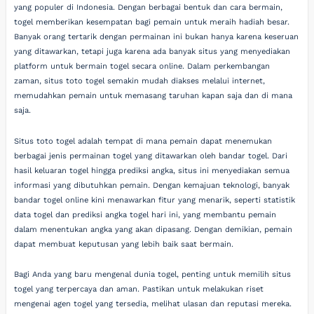
yang populer di Indonesia. Dengan berbagai bentuk dan cara bermain,
togel memberikan kesempatan bagi pemain untuk meraih hadiah besar.
Banyak orang tertarik dengan permainan ini bukan hanya karena keseruan
yang ditawarkan, tetapi juga karena ada banyak situs yang menyediakan
platform untuk bermain togel secara online. Dalam perkembangan
zaman, situs toto togel semakin mudah diakses melalui internet,
memudahkan pemain untuk memasang taruhan kapan saja dan di mana
saja.
Situs toto togel adalah tempat di mana pemain dapat menemukan
berbagai jenis permainan togel yang ditawarkan oleh bandar togel. Dari
hasil keluaran togel hingga prediksi angka, situs ini menyediakan semua
informasi yang dibutuhkan pemain. Dengan kemajuan teknologi, banyak
bandar togel online kini menawarkan fitur yang menarik, seperti statistik
data togel dan prediksi angka togel hari ini, yang membantu pemain
dalam menentukan angka yang akan dipasang. Dengan demikian, pemain
dapat membuat keputusan yang lebih baik saat bermain.
Bagi Anda yang baru mengenal dunia togel, penting untuk memilih situs
togel yang terpercaya dan aman. Pastikan untuk melakukan riset
mengenai agen togel yang tersedia, melihat ulasan dan reputasi mereka.