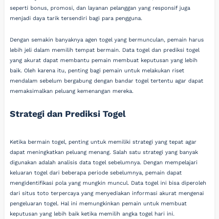
seperti bonus, promosi, dan layanan pelanggan yang responsif juga
menjadi daya tarik tersendiri bagi para pengguna.
Dengan semakin banyaknya agen togel yang bermunculan, pemain harus
lebih jeli dalam memilih tempat bermain. Data togel dan prediksi togel
yang akurat dapat membantu pemain membuat keputusan yang lebih
baik. Oleh karena itu, penting bagi pemain untuk melakukan riset
mendalam sebelum bergabung dengan bandar togel tertentu agar dapat
memaksimalkan peluang kemenangan mereka.
Strategi dan Prediksi Togel
Ketika bermain togel, penting untuk memiliki strategi yang tepat agar
dapat meningkatkan peluang menang. Salah satu strategi yang banyak
digunakan adalah analisis data togel sebelumnya. Dengan mempelajari
keluaran togel dari beberapa periode sebelumnya, pemain dapat
mengidentifikasi pola yang mungkin muncul. Data togel ini bisa diperoleh
dari situs toto terpercaya yang menyediakan informasi akurat mengenai
pengeluaran togel. Hal ini memungkinkan pemain untuk membuat
keputusan yang lebih baik ketika memilih angka togel hari ini.