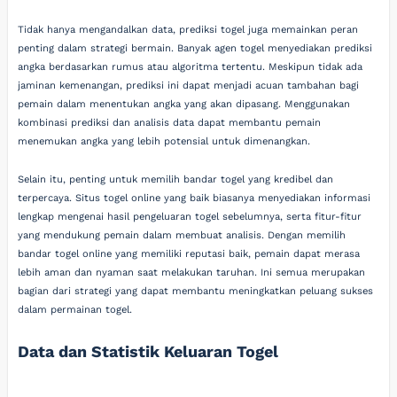
Tidak hanya mengandalkan data, prediksi togel juga memainkan peran
penting dalam strategi bermain. Banyak agen togel menyediakan prediksi
angka berdasarkan rumus atau algoritma tertentu. Meskipun tidak ada
jaminan kemenangan, prediksi ini dapat menjadi acuan tambahan bagi
pemain dalam menentukan angka yang akan dipasang. Menggunakan
kombinasi prediksi dan analisis data dapat membantu pemain
menemukan angka yang lebih potensial untuk dimenangkan.
Selain itu, penting untuk memilih bandar togel yang kredibel dan
terpercaya. Situs togel online yang baik biasanya menyediakan informasi
lengkap mengenai hasil pengeluaran togel sebelumnya, serta fitur-fitur
yang mendukung pemain dalam membuat analisis. Dengan memilih
bandar togel online yang memiliki reputasi baik, pemain dapat merasa
lebih aman dan nyaman saat melakukan taruhan. Ini semua merupakan
bagian dari strategi yang dapat membantu meningkatkan peluang sukses
dalam permainan togel.
Data dan Statistik Keluaran Togel