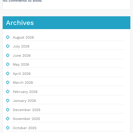
No comments to show.
Archives
August 2026
July 2026
June 2026
May 2026
April 2026
March 2026
February 2026
January 2026
December 2025
November 2025
October 2025