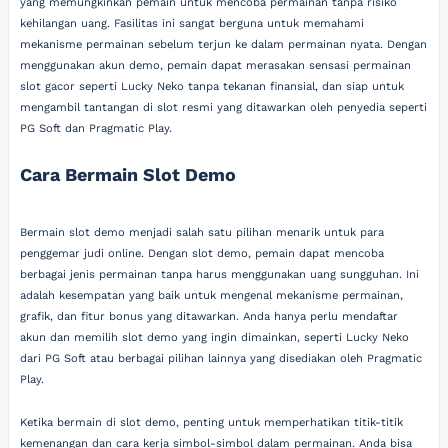
yang memungkinkan pemain untuk mencoba permainan tanpa risiko
kehilangan uang. Fasilitas ini sangat berguna untuk memahami
mekanisme permainan sebelum terjun ke dalam permainan nyata. Dengan
menggunakan akun demo, pemain dapat merasakan sensasi permainan
slot gacor seperti Lucky Neko tanpa tekanan finansial, dan siap untuk
mengambil tantangan di slot resmi yang ditawarkan oleh penyedia seperti
PG Soft dan Pragmatic Play.
Cara Bermain Slot Demo
Bermain slot demo menjadi salah satu pilihan menarik untuk para
penggemar judi online. Dengan slot demo, pemain dapat mencoba
berbagai jenis permainan tanpa harus menggunakan uang sungguhan. Ini
adalah kesempatan yang baik untuk mengenal mekanisme permainan,
grafik, dan fitur bonus yang ditawarkan. Anda hanya perlu mendaftar
akun dan memilih slot demo yang ingin dimainkan, seperti Lucky Neko
dari PG Soft atau berbagai pilihan lainnya yang disediakan oleh Pragmatic
Play.
Ketika bermain di slot demo, penting untuk memperhatikan titik-titik
kemenangan dan cara kerja simbol-simbol dalam permainan. Anda bisa