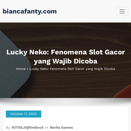
Skip
biancafanty.com
to
content
Lucky Neko: Fenomena Slot Gacor
yang Wajib Dicoba
Home
»
Lucky Neko: Fenomena Slot Gacor yang Wajib Dicoba
October 11, 2025
By
fOT8EJXjf0m8ov5
In
Berita Games