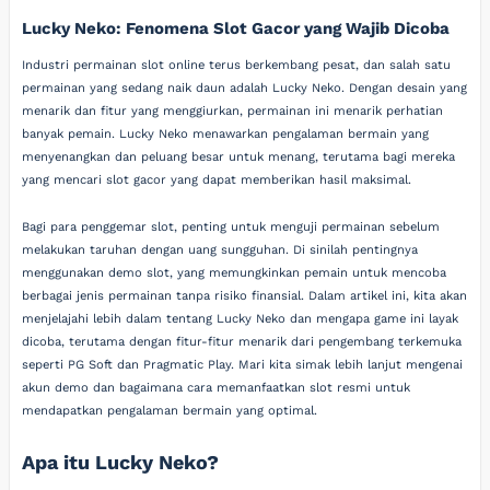
Lucky Neko: Fenomena Slot Gacor yang Wajib Dicoba
Industri permainan slot online terus berkembang pesat, dan salah satu
permainan yang sedang naik daun adalah Lucky Neko. Dengan desain yang
menarik dan fitur yang menggiurkan, permainan ini menarik perhatian
banyak pemain. Lucky Neko menawarkan pengalaman bermain yang
menyenangkan dan peluang besar untuk menang, terutama bagi mereka
yang mencari slot gacor yang dapat memberikan hasil maksimal.
Bagi para penggemar slot, penting untuk menguji permainan sebelum
melakukan taruhan dengan uang sungguhan. Di sinilah pentingnya
menggunakan demo slot, yang memungkinkan pemain untuk mencoba
berbagai jenis permainan tanpa risiko finansial. Dalam artikel ini, kita akan
menjelajahi lebih dalam tentang Lucky Neko dan mengapa game ini layak
dicoba, terutama dengan fitur-fitur menarik dari pengembang terkemuka
seperti PG Soft dan Pragmatic Play. Mari kita simak lebih lanjut mengenai
akun demo dan bagaimana cara memanfaatkan slot resmi untuk
mendapatkan pengalaman bermain yang optimal.
Apa itu Lucky Neko?