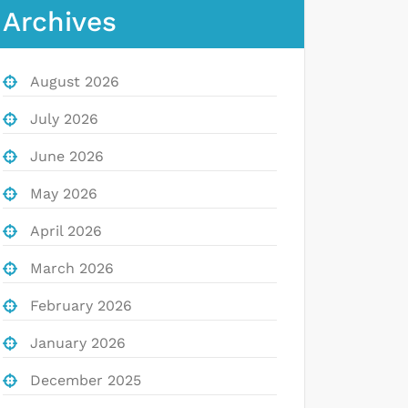
Archives
August 2026
July 2026
June 2026
May 2026
April 2026
March 2026
February 2026
January 2026
December 2025