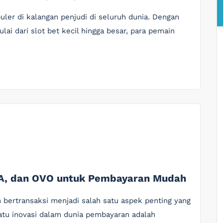
uler di kalangan penjudi di seluruh dunia. Dengan
lai dari slot bet kecil hingga besar, para pemain
NA, dan OVO untuk Pembayaran Mudah
m bertransaksi menjadi salah satu aspek penting yang
satu inovasi dalam dunia pembayaran adalah