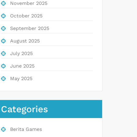
November 2025
October 2025
September 2025
August 2025
July 2025
June 2025
May 2025
Categories
Berita Games