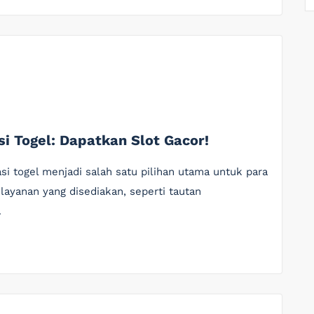
 Togel: Dapatkan Slot Gacor!
asi togel menjadi salah satu pilihan utama untuk para
layanan yang disediakan, seperti tautan
…