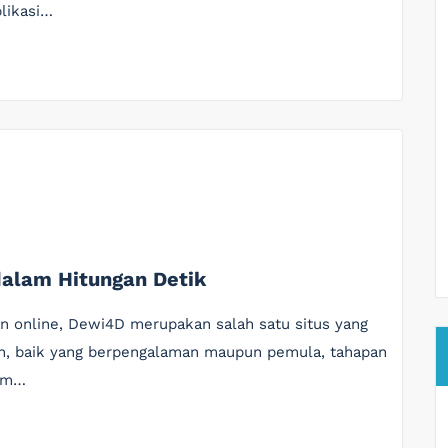
likasi…
dalam Hitungan Detik
n online, Dewi4D merupakan salah satu situs yang
in, baik yang berpengalaman maupun pemula, tahapan
orm…