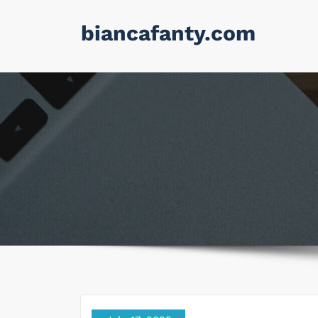
Skip
biancafanty.com
to
content