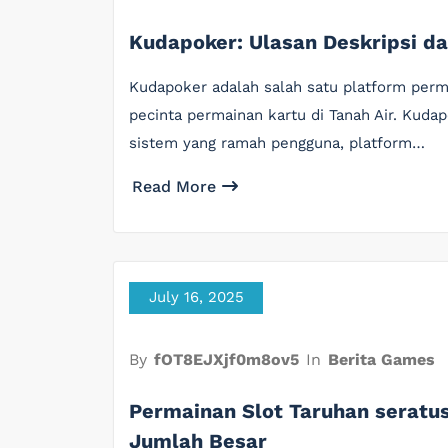
Kudapoker: Ulasan Deskripsi da
Kudapoker adalah salah satu platform perma
pecinta permainan kartu di Tanah Air. Kud
sistem yang ramah pengguna, platform…
Read More
July 16, 2025
By
fOT8EJXjf0m8ov5
In
Berita Games
Permainan Slot Taruhan seratu
Jumlah Besar