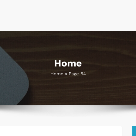
Home
Home
»
Page 64