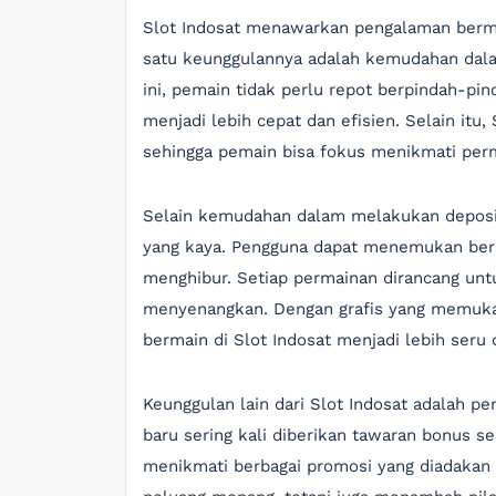
Slot Indosat menawarkan pengalaman berma
satu keunggulannya adalah kemudahan dal
ini, pemain tidak perlu repot berpindah-
menjadi lebih cepat dan efisien. Selain itu
sehingga pemain bisa fokus menikmati perm
Selain kemudahan dalam melakukan deposit,
yang kaya. Pengguna dapat menemukan berb
menghibur. Setiap permainan dirancang un
menyenangkan. Dengan grafis yang memuka
bermain di Slot Indosat menjadi lebih ser
Keunggulan lain dari Slot Indosat adalah 
baru sering kali diberikan tawaran bonus s
menikmati berbagai promosi yang diadakan s