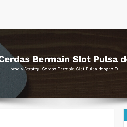
 Cerdas Bermain Slot Pulsa d
Home
»
Strategi Cerdas Bermain Slot Pulsa dengan Tri