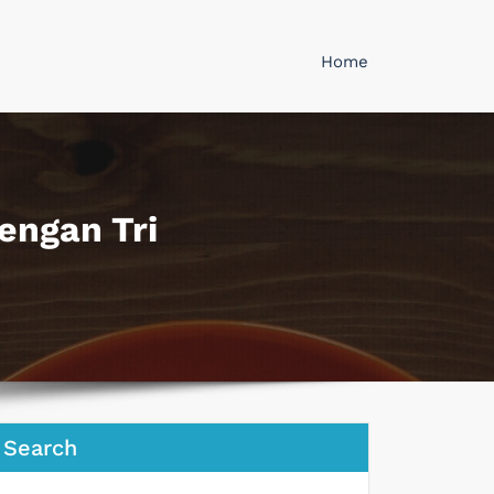
Home
engan Tri
Search