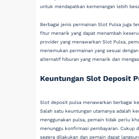
untuk mendapatkan kemenangan lebih besa
Berbagai jenis permainan Slot Pulsa juga te
fitur menarik yang dapat menambah keseru
provider yang menawarkan Slot Pulsa, pemai
menemukan permainan yang sesuai dengan s
alternatif hiburan yang menarik dan mengasyi
Keuntungan Slot Deposit P
Slot deposit pulsa menawarkan berbagai ke
Salah satu keuntungan utamanya adalah k
menggunakan pulsa, pemain tidak perlu kha
menunggu konfirmasi pembayaran. Cukup de
segera dilakukan dan pemain dapat langsu