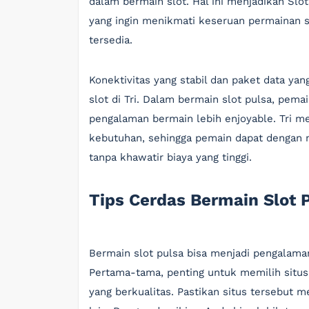
dalam bermain slot. Hal ini menjadikan Slo
yang ingin menikmati keseruan permainan 
tersedia.
Konektivitas yang stabil dan paket data yan
slot di Tri. Dalam bermain slot pulsa, pem
pengalaman bermain lebih enjoyable. Tri m
kebutuhan, sehingga pemain dapat dengan 
tanpa khawatir biaya yang tinggi.
Tips Cerdas Bermain Slot 
Bermain slot pulsa bisa menjadi pengalama
Pertama-tama, penting untuk memilih situs
yang berkualitas. Pastikan situs tersebut me