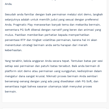
Anda.
Sesudah anda familiar dengan baik permainan melalui slot demo, langkah
selanjutnya adalah untuk memilih judul yang sesuai dengan preferensi
Anda. Pragmatic Play menawarkan banyak tema dan mekanika bermain,
sementara PG Soft dikenal dengan narratif yang keren dan animasi yang
mulus. Pastikan memberikan perhatian kepada memperhatikan
persentase RTP dan tingkat volatilitas permainan, karena hal ini akan
menentukan strategi bermain anda serta harapan dari meraih
keberhasilan.
Yang terakhir, kelola anggaran Anda secara tepat. Tentukan batas per sesi
setiap sesi permainan dan patuhi batas tersebut. Baik anda bermain di
platform slot demo atau permainan uang sungguhan, kedisiplinan dalam
mengatur dana sangat krusial. Nikmati proses bermain Anda sembari
bersenang-senang dengan yang ada yang disediakan oleh PG Soft, dan
senantiasa ingat bahwa sasaran utamanya ialah menyukai proses
bermain.