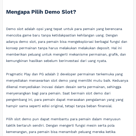
Mengapa Pilih Demo Slot?
Demo slot adalah opsi yang tepat untuk para pemain yang berencana
mencoba game baru tanpa ketidakpastian kehilangan uang. Dengan
adanya demo slot, para pemain bisa mengeksplorasi berbagai fungsi dan
konsep permainan tanpa harus melakukan melakukan deposit. Hal ini
memberikan peluang untuk mengerti mekanisme permainan, grafik, dan
kemungkinan hasilkan sebelum berinvestasi dari uang nyata.
Pragmatic Play dan PG adalah 2 developer permainan terkemuka yang
menyediakan menawarkan slot demo yang memiliki mutu baik. Keduanya
dikenal menyediakan inovasi dalam desain serta permainan, sehingga
menyenangkan bagi para pemain. Saat bermain slot demo dari
pengembang ini, para pemain dapat merasakan pengalaman yang yang
hampir sama seperti edisi original, tetapi tanpa beban finansial.
Pilih slot demo pun dapat membantu para pemain dalam menyusun
taktik bertaruh sendiri. Dengan mengerti fungsi mesin serta pola
kemenangan, para pemain bisa menambah peluang mereka ketika