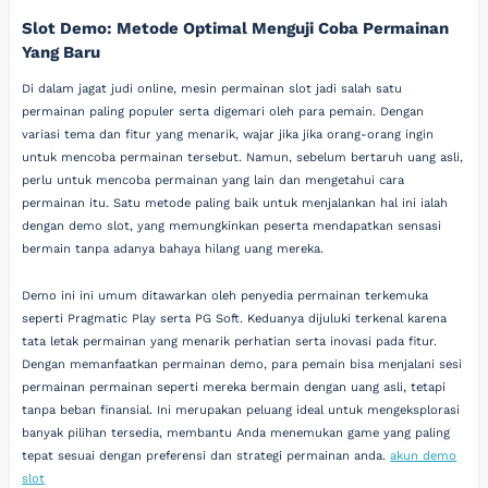
Slot Demo: Metode Optimal Menguji Coba Permainan
Yang Baru
Di dalam jagat judi online, mesin permainan slot jadi salah satu
permainan paling populer serta digemari oleh para pemain. Dengan
variasi tema dan fitur yang menarik, wajar jika jika orang-orang ingin
untuk mencoba permainan tersebut. Namun, sebelum bertaruh uang asli,
perlu untuk mencoba permainan yang lain dan mengetahui cara
permainan itu. Satu metode paling baik untuk menjalankan hal ini ialah
dengan demo slot, yang memungkinkan peserta mendapatkan sensasi
bermain tanpa adanya bahaya hilang uang mereka.
Demo ini ini umum ditawarkan oleh penyedia permainan terkemuka
seperti Pragmatic Play serta PG Soft. Keduanya dijuluki terkenal karena
tata letak permainan yang menarik perhatian serta inovasi pada fitur.
Dengan memanfaatkan permainan demo, para pemain bisa menjalani sesi
permainan permainan seperti mereka bermain dengan uang asli, tetapi
tanpa beban finansial. Ini merupakan peluang ideal untuk mengeksplorasi
banyak pilihan tersedia, membantu Anda menemukan game yang paling
tepat sesuai dengan preferensi dan strategi permainan anda.
akun demo
slot