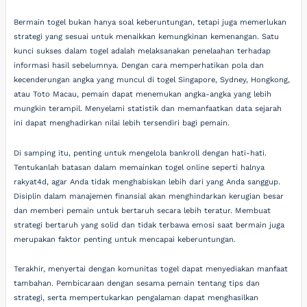
Bermain togel bukan hanya soal keberuntungan, tetapi juga memerlukan
strategi yang sesuai untuk menaikkan kemungkinan kemenangan. Satu
kunci sukses dalam togel adalah melaksanakan penelaahan terhadap
informasi hasil sebelumnya. Dengan cara memperhatikan pola dan
kecenderungan angka yang muncul di togel Singapore, Sydney, Hongkong,
atau Toto Macau, pemain dapat menemukan angka-angka yang lebih
mungkin terampil. Menyelami statistik dan memanfaatkan data sejarah
ini dapat menghadirkan nilai lebih tersendiri bagi pemain.
Di samping itu, penting untuk mengelola bankroll dengan hati-hati.
Tentukanlah batasan dalam memainkan togel online seperti halnya
rakyat4d, agar Anda tidak menghabiskan lebih dari yang Anda sanggup.
Disiplin dalam manajemen finansial akan menghindarkan kerugian besar
dan memberi pemain untuk bertaruh secara lebih teratur. Membuat
strategi bertaruh yang solid dan tidak terbawa emosi saat bermain juga
merupakan faktor penting untuk mencapai keberuntungan.
Terakhir, menyertai dengan komunitas togel dapat menyediakan manfaat
tambahan. Pembicaraan dengan sesama pemain tentang tips dan
strategi, serta mempertukarkan pengalaman dapat menghasilkan