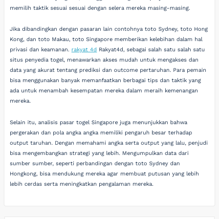
memilih taktik sesuai sesuai dengan selera mereka masing-masing.
Jika dibandingkan dengan pasaran lain contohnya toto Sydney, toto Hong
Kong, dan toto Makau, toto Singapore memberikan kelebihan dalam hal
privasi dan keamanan.
rakyat 4d
Rakyat4d, sebagai salah satu salah satu
situs penyedia togel, menawarkan akses mudah untuk mengakses dan
data yang akurat tentang prediksi dan outcome pertaruhan. Para pemain
bisa menggunakan banyak memanfaatkan berbagai tips dan taktik yang
ada untuk menambah kesempatan mereka dalam meraih kemenangan
mereka.
Selain itu, analisis pasar togel Singapore juga menunjukkan bahwa
pergerakan dan pola angka angka memiliki pengaruh besar terhadap
output taruhan. Dengan memahami angka serta output yang lalu, penjudi
bisa mengembangkan strategi yang lebih. Mengumpulkan data dari
sumber sumber, seperti perbandingan dengan toto Sydney dan
Hongkong, bisa mendukung mereka agar membuat putusan yang lebih
lebih cerdas serta meningkatkan pengalaman mereka.