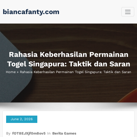
Skip
biancafanty.com
to
content
Rahasia Keberhasilan Permainan
Togel Singapura: Taktik dan Saran
Home
»
Rahasia Keberhasilan Permainan Togel Singapura: Taktik dan Saran
June 2, 2026
By
fOT8EJXjf0m8ov5
In
Berita Games