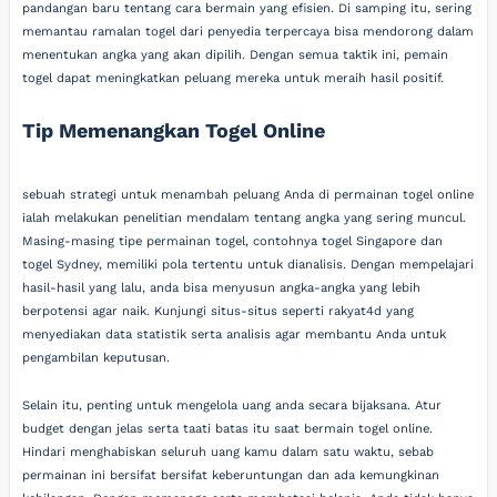
pandangan baru tentang cara bermain yang efisien. Di samping itu, sering
memantau ramalan togel dari penyedia terpercaya bisa mendorong dalam
menentukan angka yang akan dipilih. Dengan semua taktik ini, pemain
togel dapat meningkatkan peluang mereka untuk meraih hasil positif.
Tip Memenangkan Togel Online
sebuah strategi untuk menambah peluang Anda di permainan togel online
ialah melakukan penelitian mendalam tentang angka yang sering muncul.
Masing-masing tipe permainan togel, contohnya togel Singapore dan
togel Sydney, memiliki pola tertentu untuk dianalisis. Dengan mempelajari
hasil-hasil yang lalu, anda bisa menyusun angka-angka yang lebih
berpotensi agar naik. Kunjungi situs-situs seperti rakyat4d yang
menyediakan data statistik serta analisis agar membantu Anda untuk
pengambilan keputusan.
Selain itu, penting untuk mengelola uang anda secara bijaksana. Atur
budget dengan jelas serta taati batas itu saat bermain togel online.
Hindari menghabiskan seluruh uang kamu dalam satu waktu, sebab
permainan ini bersifat bersifat keberuntungan dan ada kemungkinan