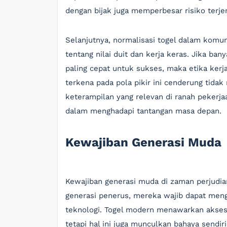
dengan bijak juga memperbesar risiko terj
Selanjutnya, normalisasi togel dalam kom
tentang nilai duit dan kerja keras. Jika ba
paling cepat untuk sukses, maka etika ker
terkena pada pola pikir ini cenderung tida
keterampilan yang relevan di ranah pekerja
dalam menghadapi tantangan masa depan.
Kewajiban Generasi Muda
Kewajiban generasi muda di zaman perjudia
generasi penerus, mereka wajib dapat meng
teknologi. Togel modern menawarkan akse
tetapi hal ini juga munculkan bahaya sendi