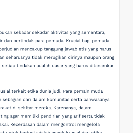
bukan sekadar sekadar aktivitas yang sementara,
ir dan bertindak para pemuda. Krucial bagi pemuda
erjudian mencakup tanggung jawab etis yang harus
ian seharusnya tidak merugikan dirinya maupun orang
 setiap tindakan adalah dasar yang harus ditanamkan
usial terkait etika dunia judi. Para pemain muda
sebagian dari dalam komunitas serta bahwasanya
akat di sekitar mereka. Karenanya, dalam
ting agar memiliki pendirian yang arif serta tidak
akai. Kecerdasan dalam mengontrol mengelola
untuk berjudi adalah aspek krusial dari etika.