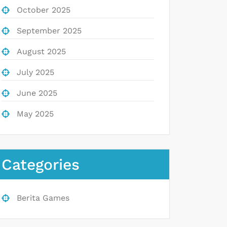
October 2025
September 2025
August 2025
July 2025
June 2025
May 2025
Categories
Berita Games