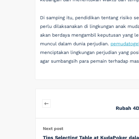
Di samping itu, pendidikan tentang risiko s
perlu dilaksanakan di lingkungan anak mud
akan berdaya mengambil keputusan yang leb
muncul dalam dunia perjudian.
pemudatoge
menciptakan lingkungan perjudian yang posi
agar sumbangsih para pemain terhadap masya
Rubah 4D
Next post
Tips Selecting Table at KudaPoker d