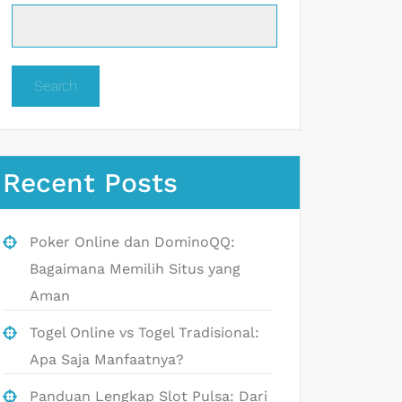
Search
Recent Posts
Poker Online dan DominoQQ:
Bagaimana Memilih Situs yang
Aman
Togel Online vs Togel Tradisional:
Apa Saja Manfaatnya?
Panduan Lengkap Slot Pulsa: Dari