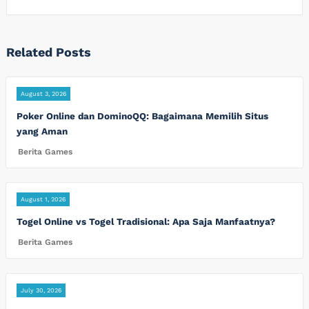
Related Posts
August 3, 2026
Poker Online dan DominoQQ: Bagaimana Memilih Situs
yang Aman
Berita Games
August 1, 2026
Togel Online vs Togel Tradisional: Apa Saja Manfaatnya?
Berita Games
July 30, 2026