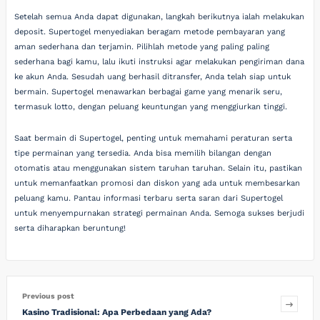
Setelah semua Anda dapat digunakan, langkah berikutnya ialah melakukan
deposit. Supertogel menyediakan beragam metode pembayaran yang
aman sederhana dan terjamin. Pilihlah metode yang paling paling
sederhana bagi kamu, lalu ikuti instruksi agar melakukan pengiriman dana
ke akun Anda. Sesudah uang berhasil ditransfer, Anda telah siap untuk
bermain. Supertogel menawarkan berbagai game yang menarik seru,
termasuk lotto, dengan peluang keuntungan yang menggiurkan tinggi.
Saat bermain di Supertogel, penting untuk memahami peraturan serta
tipe permainan yang tersedia. Anda bisa memilih bilangan dengan
otomatis atau menggunakan sistem taruhan taruhan. Selain itu, pastikan
untuk memanfaatkan promosi dan diskon yang ada untuk membesarkan
peluang kamu. Pantau informasi terbaru serta saran dari Supertogel
untuk menyempurnakan strategi permainan Anda. Semoga sukses berjudi
serta diharapkan beruntung!
Previous post
Kasino Tradisional: Apa Perbedaan yang Ada?