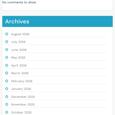
No comments to show.
Archives
August 2026
July 2026
June 2026
May 2026
April 2026
March 2026
February 2026
January 2026
December 2025
November 2025
October 2025