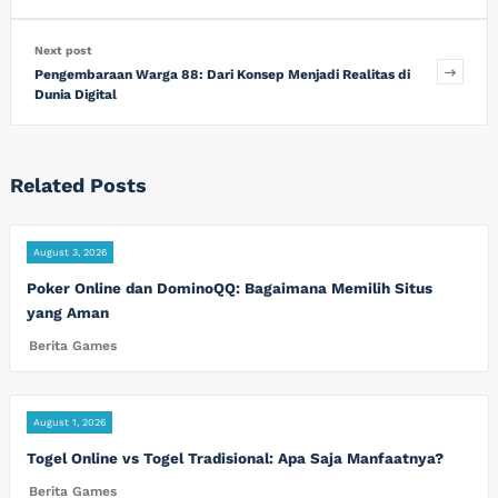
Next post
Pengembaraan Warga 88: Dari Konsep Menjadi Realitas di
Dunia Digital
Related Posts
August 3, 2026
Poker Online dan DominoQQ: Bagaimana Memilih Situs
yang Aman
Berita Games
August 1, 2026
Togel Online vs Togel Tradisional: Apa Saja Manfaatnya?
Berita Games