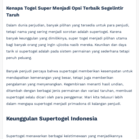
Kenapa Togel Super Menjadi Opsi Terbaik Segelintir
Taruh
Dalam dunia perjudian, banyak pilihan yang tersedia untuk para penjudi,
tetapi nama yang sering menjadi sorotan adalah supertogel. Karena
banyak keunggulan yang dimilikinya, super togel menjadi pilihan utama
bagi banyak orang yang ingin ujicoba nasib mereka. Keunikan dan daya
tarik si supertogel adalah pada sistem permainan yang sederhana tetapi
penuh peluang.
Banyak penjudi percaya bahwa supertogel memberikan kesempatan untuk
mendapatkan kemenangan yang besar, tetapi juga memberikan
pengalaman yang menyenangkan. Kegembiraan menanti hasil undian,
ditambah dengan berbagai jenis permainan dan variasi taruhan, membuat
supertogel selalu dicari oleh para penggemar. Mari kita telusuri lebih
dalam mengapa supertogel menjadi primadona di kalangan penjudi.
Keunggulan Supertogel Indonesia
Supertogel menawarkan berbagai keistimewaan yang menjadikannya