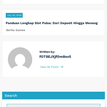
July 30, 2026
Panduan Lengkap Slot Pulsa: Dari Deposit Hingga Menang
Berita Games
Written by:
fOT8EJXjf0m8ov5
View All Posts
Search