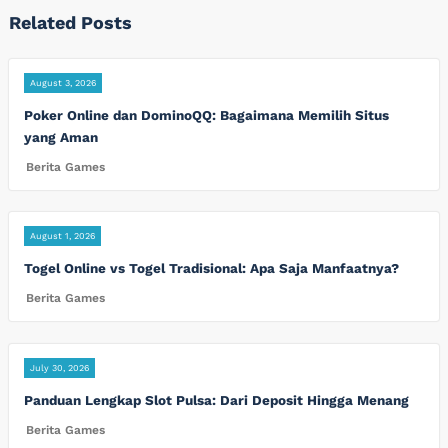
Related Posts
August 3, 2026
Poker Online dan DominoQQ: Bagaimana Memilih Situs
yang Aman
Berita Games
August 1, 2026
Togel Online vs Togel Tradisional: Apa Saja Manfaatnya?
Berita Games
July 30, 2026
Panduan Lengkap Slot Pulsa: Dari Deposit Hingga Menang
Berita Games