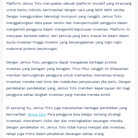
Platform Jenius Toto merupakan sebuah platform inovatif yang dirancang
untuk bantu individu berinvestasi dengan cara yang lebih lebih cerdas.
Dengan menggunakan teknologi mumpuni yang canggih, Jenius Toto
menggabungkan data pasar terkini dan mempermudah pengguna dalam
mengambil pengguna dalam mengambil keputusan investasi. Platform ini
menyasar berbeda sektor, dari pemula yang baru masuk ke dalam dalam
dunia investasi hingga investor yang berpengalaman yang ingin ingin
maksimal potensi keuntungan.
Dengan Jenius Toto, pengguna dapat mengakses berbagai produk
investasi yang beragam yang beragam. Fitur-fitur canggih ini ditawarkan
memberi kemungkinan pengguna untuk memantau memantau kinerja
investasi mereka real-time dan melakukan penyesuaian jika perlu. Dengan
pendekatan pendekatan yang, Jenius Toto memberi kepercayaan diri bagi
pengguna setiap langkah investasi yang mereka mereka ambil.
Di samping itu, Jenius Toto juga menawarkan berbagai pendidikan yang
bermanfaat.
jenius toto
Para pengguna bisa belajar tentang strategi
investasi, memahami risiko dan dan meningkatkan keuangan mereka.
Dengan pendekatan ini, Jenius Toto tidak hanya menjadi alat investasi,
tetapi juga mitra dalam perjalanan keuangan setiap orang.