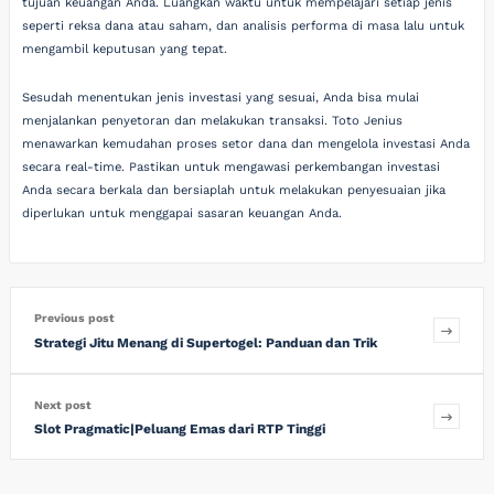
tujuan keuangan Anda. Luangkan waktu untuk mempelajari setiap jenis
seperti reksa dana atau saham, dan analisis performa di masa lalu untuk
mengambil keputusan yang tepat.
Sesudah menentukan jenis investasi yang sesuai, Anda bisa mulai
menjalankan penyetoran dan melakukan transaksi. Toto Jenius
menawarkan kemudahan proses setor dana dan mengelola investasi Anda
secara real-time. Pastikan untuk mengawasi perkembangan investasi
Anda secara berkala dan bersiaplah untuk melakukan penyesuaian jika
diperlukan untuk menggapai sasaran keuangan Anda.
Previous post
Strategi Jitu Menang di Supertogel: Panduan dan Trik
Next post
Slot Pragmatic|Peluang Emas dari RTP Tinggi