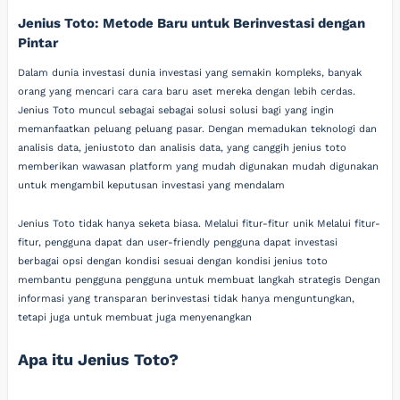
Jenius Toto: Metode Baru untuk Berinvestasi dengan
Pintar
Dalam dunia investasi dunia investasi yang semakin kompleks, banyak
orang yang mencari cara cara baru aset mereka dengan lebih cerdas.
Jenius Toto muncul sebagai sebagai solusi solusi bagi yang ingin
memanfaatkan peluang peluang pasar. Dengan memadukan teknologi dan
analisis data, jeniustoto dan analisis data, yang canggih jenius toto
memberikan wawasan platform yang mudah digunakan mudah digunakan
untuk mengambil keputusan investasi yang mendalam
Jenius Toto tidak hanya seketa biasa. Melalui fitur-fitur unik Melalui fitur-
fitur, pengguna dapat dan user-friendly pengguna dapat investasi
berbagai opsi dengan kondisi sesuai dengan kondisi jenius toto
membantu pengguna pengguna untuk membuat langkah strategis Dengan
informasi yang transparan berinvestasi tidak hanya menguntungkan,
tetapi juga untuk membuat juga menyenangkan
Apa itu Jenius Toto?