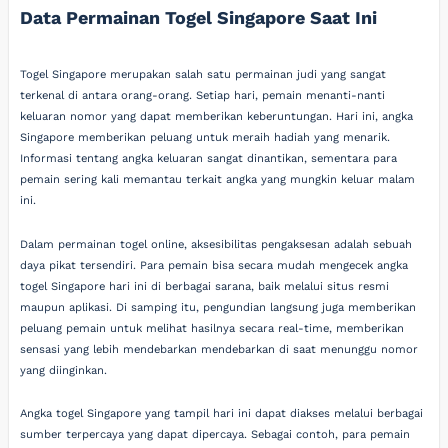
Data Permainan Togel Singapore Saat Ini
Togel Singapore merupakan salah satu permainan judi yang sangat
terkenal di antara orang-orang. Setiap hari, pemain menanti-nanti
keluaran nomor yang dapat memberikan keberuntungan. Hari ini, angka
Singapore memberikan peluang untuk meraih hadiah yang menarik.
Informasi tentang angka keluaran sangat dinantikan, sementara para
pemain sering kali memantau terkait angka yang mungkin keluar malam
ini.
Dalam permainan togel online, aksesibilitas pengaksesan adalah sebuah
daya pikat tersendiri. Para pemain bisa secara mudah mengecek angka
togel Singapore hari ini di berbagai sarana, baik melalui situs resmi
maupun aplikasi. Di samping itu, pengundian langsung juga memberikan
peluang pemain untuk melihat hasilnya secara real-time, memberikan
sensasi yang lebih mendebarkan mendebarkan di saat menunggu nomor
yang diinginkan.
Angka togel Singapore yang tampil hari ini dapat diakses melalui berbagai
sumber terpercaya yang dapat dipercaya. Sebagai contoh, para pemain