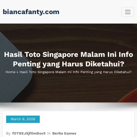
Skip
biancafanty.com
to
content
Hasil Toto Singapore Malam Ini Info
Penting yang Harus Diketahui?
Home
»
Hasil Toto Singapore Malam Ini Info Penting yang Harus Diketahui?
March 6, 2026
By
fOT8EJXjf0m8ov5
In
Berita Games