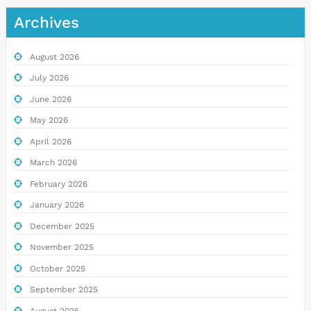
Archives
August 2026
July 2026
June 2026
May 2026
April 2026
March 2026
February 2026
January 2026
December 2025
November 2025
October 2025
September 2025
August 2025