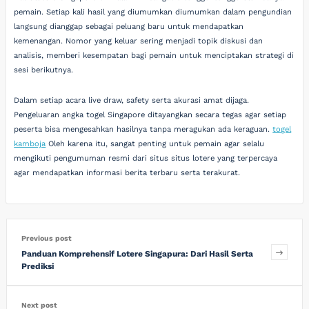
pemain. Setiap kali hasil yang diumumkan diumumkan dalam pengundian
langsung dianggap sebagai peluang baru untuk mendapatkan
kemenangan. Nomor yang keluar sering menjadi topik diskusi dan
analisis, memberi kesempatan bagi pemain untuk menciptakan strategi di
sesi berikutnya.
Dalam setiap acara live draw, safety serta akurasi amat dijaga.
Pengeluaran angka togel Singapore ditayangkan secara tegas agar setiap
peserta bisa mengesahkan hasilnya tanpa meragukan ada keraguan.
togel
kamboja
Oleh karena itu, sangat penting untuk pemain agar selalu
mengikuti pengumuman resmi dari situs situs lotere yang terpercaya
agar mendapatkan informasi berita terbaru serta terakurat.
Previous post
Panduan Komprehensif Lotere Singapura: Dari Hasil Serta
Prediksi
Next post