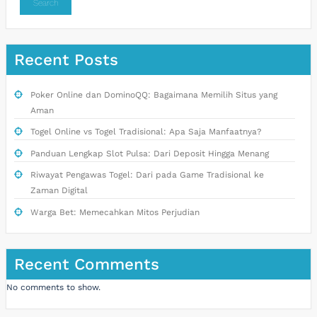
Search
Recent Posts
Poker Online dan DominoQQ: Bagaimana Memilih Situs yang
Aman
Togel Online vs Togel Tradisional: Apa Saja Manfaatnya?
Panduan Lengkap Slot Pulsa: Dari Deposit Hingga Menang
Riwayat Pengawas Togel: Dari pada Game Tradisional ke
Zaman Digital
Warga Bet: Memecahkan Mitos Perjudian
Recent Comments
No comments to show.