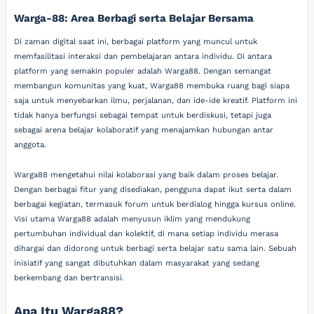
Warga-88: Area Berbagi serta Belajar Bersama
Di zaman digital saat ini, berbagai platform yang muncul untuk
memfasilitasi interaksi dan pembelajaran antara individu. Di antara
platform yang semakin populer adalah Warga88. Dengan semangat
membangun komunitas yang kuat, Warga88 membuka ruang bagi siapa
saja untuk menyebarkan ilmu, perjalanan, dan ide-ide kreatif. Platform ini
tidak hanya berfungsi sebagai tempat untuk berdiskusi, tetapi juga
sebagai arena belajar kolaboratif yang menajamkan hubungan antar
anggota.
Warga88 mengetahui nilai kolaborasi yang baik dalam proses belajar.
Dengan berbagai fitur yang disediakan, pengguna dapat ikut serta dalam
berbagai kegiatan, termasuk forum untuk berdialog hingga kursus online.
Visi utama Warga88 adalah menyusun iklim yang mendukung
pertumbuhan individual dan kolektif, di mana setiap individu merasa
dihargai dan didorong untuk berbagi serta belajar satu sama lain. Sebuah
inisiatif yang sangat dibutuhkan dalam masyarakat yang sedang
berkembang dan bertransisi.
Apa Itu Warga88?