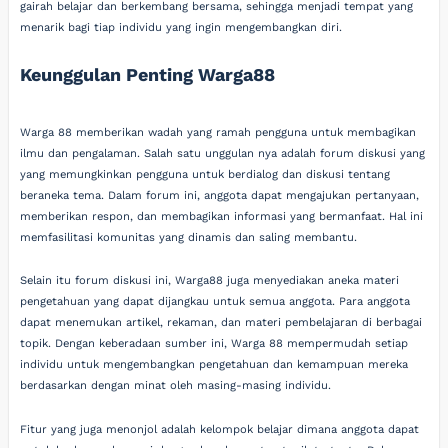
gairah belajar dan berkembang bersama, sehingga menjadi tempat yang
menarik bagi tiap individu yang ingin mengembangkan diri.
Keunggulan Penting Warga88
Warga 88 memberikan wadah yang ramah pengguna untuk membagikan
ilmu dan pengalaman. Salah satu unggulan nya adalah forum diskusi yang
yang memungkinkan pengguna untuk berdialog dan diskusi tentang
beraneka tema. Dalam forum ini, anggota dapat mengajukan pertanyaan,
memberikan respon, dan membagikan informasi yang bermanfaat. Hal ini
memfasilitasi komunitas yang dinamis dan saling membantu.
Selain itu forum diskusi ini, Warga88 juga menyediakan aneka materi
pengetahuan yang dapat dijangkau untuk semua anggota. Para anggota
dapat menemukan artikel, rekaman, dan materi pembelajaran di berbagai
topik. Dengan keberadaan sumber ini, Warga 88 mempermudah setiap
individu untuk mengembangkan pengetahuan dan kemampuan mereka
berdasarkan dengan minat oleh masing-masing individu.
Fitur yang juga menonjol adalah kelompok belajar dimana anggota dapat