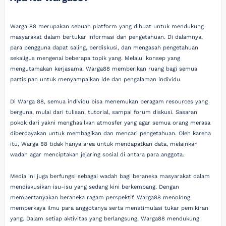
Warga 88 merupakan sebuah platform yang dibuat untuk mendukung
masyarakat dalam bertukar informasi dan pengetahuan. Di dalamnya,
para pengguna dapat saling, berdiskusi, dan mengasah pengetahuan
sekaligus mengenai beberapa topik yang. Melalui konsep yang
mengutamakan kerjasama, Warga88 memberikan ruang bagi semua
partisipan untuk menyampaikan ide dan pengalaman individu.
Di Warga 88, semua individu bisa menemukan beragam resources yang
berguna, mulai dari tulisan, tutorial, sampai forum diskusi. Sasaran
pokok dari yakni menghasilkan atmosfer yang agar semua orang merasa
diberdayakan untuk membagikan dan mencari pengetahuan. Oleh karena
itu, Warga 88 tidak hanya area untuk mendapatkan data, melainkan
wadah agar menciptakan jejaring sosial di antara para anggota.
Media ini juga berfungsi sebagai wadah bagi beraneka masyarakat dalam
mendiskusikan isu-isu yang sedang kini berkembang. Dengan
mempertanyakan beraneka ragam perspektif, Warga88 menolong
memperkaya ilmu para anggotanya serta menstimulasi tukar pemikiran
yang. Dalam setiap aktivitas yang berlangsung, Warga88 mendukung