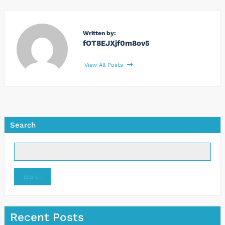
Written by:
fOT8EJXjf0m8ov5
View All Posts
Search
Search
Recent Posts