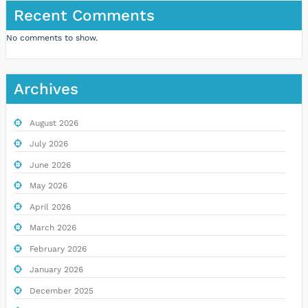
Recent Comments
No comments to show.
Archives
August 2026
July 2026
June 2026
May 2026
April 2026
March 2026
February 2026
January 2026
December 2025