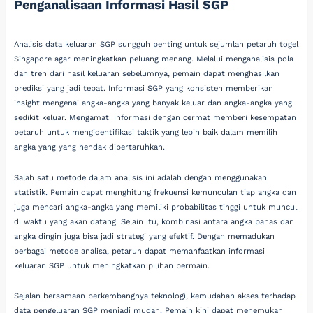
Penganalisaan Informasi Hasil SGP
Analisis data keluaran SGP sungguh penting untuk sejumlah petaruh togel
Singapore agar meningkatkan peluang menang. Melalui menganalisis pola
dan tren dari hasil keluaran sebelumnya, pemain dapat menghasilkan
prediksi yang jadi tepat. Informasi SGP yang konsisten memberikan
insight mengenai angka-angka yang banyak keluar dan angka-angka yang
sedikit keluar. Mengamati informasi dengan cermat memberi kesempatan
petaruh untuk mengidentifikasi taktik yang lebih baik dalam memilih
angka yang yang hendak dipertaruhkan.
Salah satu metode dalam analisis ini adalah dengan menggunakan
statistik. Pemain dapat menghitung frekuensi kemunculan tiap angka dan
juga mencari angka-angka yang memiliki probabilitas tinggi untuk muncul
di waktu yang akan datang. Selain itu, kombinasi antara angka panas dan
angka dingin juga bisa jadi strategi yang efektif. Dengan memadukan
berbagai metode analisa, petaruh dapat memanfaatkan informasi
keluaran SGP untuk meningkatkan pilihan bermain.
Sejalan bersamaan berkembangnya teknologi, kemudahan akses terhadap
data pengeluaran SGP menjadi mudah. Pemain kini dapat menemukan