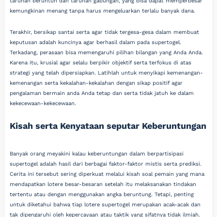
taruhan beruntun dan taruhan gabungan, yang bisa dapat memperbesar
kemungkinan menang tanpa harus mengeluarkan terlalu banyak dana.
Terakhir, bersikap santai serta agar tidak tergesa-gesa dalam membuat
keputusan adalah kuncinya agar berhasil dalam pada supertogel.
Terkadang, perasaan bisa memengaruhi pilihan bilangan yang Anda Anda.
Karena itu, krusial agar selalu berpikir objektif serta terfokus di atas
strategi yang telah dipersiapkan. Latihlah untuk menyikapi kemenangan-
kemenangan serta kekalahan-kekalahan dengan sikap positif agar
pengalaman bermain anda Anda tetap dan serta tidak jatuh ke dalam
kekecewaan-kekecewaan.
Kisah serta Kenyataan seputar Keberuntungan
Banyak orang meyakini kalau keberuntungan dalam berpartisipasi
supertogel adalah hasil dari berbagai faktor-faktor mistis serta prediksi.
Cerita ini tersebut sering diperkuat melalui kisah soal pemain yang mana
mendapatkan lotere besar-besaran setelah itu melaksanakan tindakan
tertentu atau dengan menggunakan angka beruntung. Tetapi, penting
untuk diketahui bahwa tiap lotere supertogel merupakan acak-acak dan
tak dipengaruhi oleh kepercayaan atau taktik yang sifatnya tidak ilmiah.