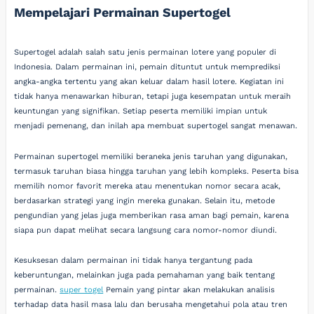
Mempelajari Permainan Supertogel
Supertogel adalah salah satu jenis permainan lotere yang populer di
Indonesia. Dalam permainan ini, pemain dituntut untuk memprediksi
angka-angka tertentu yang akan keluar dalam hasil lotere. Kegiatan ini
tidak hanya menawarkan hiburan, tetapi juga kesempatan untuk meraih
keuntungan yang signifikan. Setiap peserta memiliki impian untuk
menjadi pemenang, dan inilah apa membuat supertogel sangat menawan.
Permainan supertogel memiliki beraneka jenis taruhan yang digunakan,
termasuk taruhan biasa hingga taruhan yang lebih kompleks. Peserta bisa
memilih nomor favorit mereka atau menentukan nomor secara acak,
berdasarkan strategi yang ingin mereka gunakan. Selain itu, metode
pengundian yang jelas juga memberikan rasa aman bagi pemain, karena
siapa pun dapat melihat secara langsung cara nomor-nomor diundi.
Kesuksesan dalam permainan ini tidak hanya tergantung pada
keberuntungan, melainkan juga pada pemahaman yang baik tentang
permainan.
super togel
Pemain yang pintar akan melakukan analisis
terhadap data hasil masa lalu dan berusaha mengetahui pola atau tren