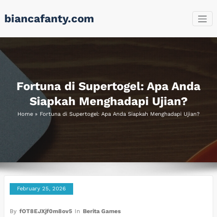
Skip
biancafanty.com
to
content
Fortuna di Supertogel: Apa Anda
Siapkah Menghadapi Ujian?
Home
»
Fortuna di Supertogel: Apa Anda Siapkah Menghadapi Ujian?
February 25, 2026
By
fOT8EJXjf0m8ov5
In
Berita Games