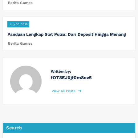
Berita Games
July 30, 2026
Panduan Lengkap Slot Pulsa: Dari Deposit Hingga Menang
Berita Games
Written by:
fOT8EJXjf0m8ov5
View All Posts
Search