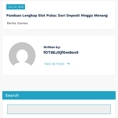
July 30, 2026
Panduan Lengkap Slot Pulsa: Dari Deposit Hingga Menang
Berita Games
Written by:
fOT8EJXjf0m8ov5
View All Posts
Search