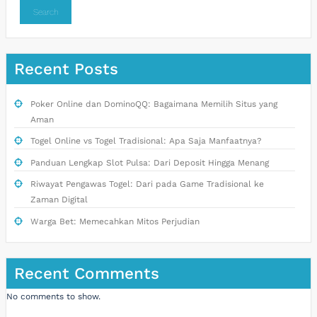
Search
Recent Posts
Poker Online dan DominoQQ: Bagaimana Memilih Situs yang
Aman
Togel Online vs Togel Tradisional: Apa Saja Manfaatnya?
Panduan Lengkap Slot Pulsa: Dari Deposit Hingga Menang
Riwayat Pengawas Togel: Dari pada Game Tradisional ke
Zaman Digital
Warga Bet: Memecahkan Mitos Perjudian
Recent Comments
No comments to show.