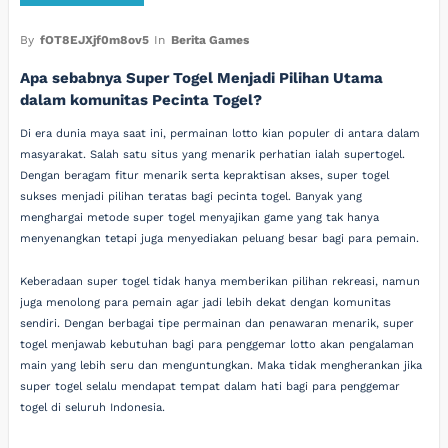
By
fOT8EJXjf0m8ov5
In
Berita Games
Apa sebabnya Super Togel Menjadi Pilihan Utama
dalam komunitas Pecinta Togel?
Di era dunia maya saat ini, permainan lotto kian populer di antara dalam
masyarakat. Salah satu situs yang menarik perhatian ialah supertogel.
Dengan beragam fitur menarik serta kepraktisan akses, super togel
sukses menjadi pilihan teratas bagi pecinta togel. Banyak yang
menghargai metode super togel menyajikan game yang tak hanya
menyenangkan tetapi juga menyediakan peluang besar bagi para pemain.
Keberadaan super togel tidak hanya memberikan pilihan rekreasi, namun
juga menolong para pemain agar jadi lebih dekat dengan komunitas
sendiri. Dengan berbagai tipe permainan dan penawaran menarik, super
togel menjawab kebutuhan bagi para penggemar lotto akan pengalaman
main yang lebih seru dan menguntungkan. Maka tidak mengherankan jika
super togel selalu mendapat tempat dalam hati bagi para penggemar
togel di seluruh Indonesia.