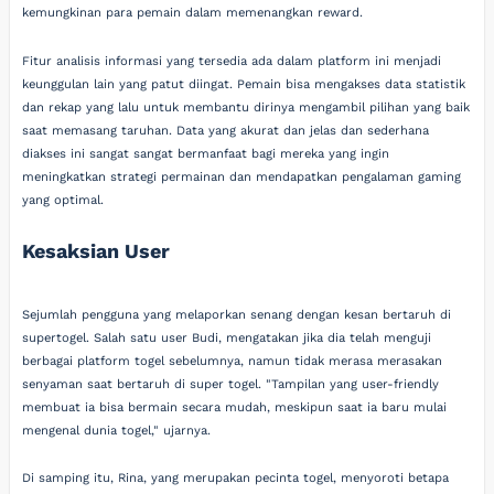
kemungkinan para pemain dalam memenangkan reward.
Fitur analisis informasi yang tersedia ada dalam platform ini menjadi
keunggulan lain yang patut diingat. Pemain bisa mengakses data statistik
dan rekap yang lalu untuk membantu dirinya mengambil pilihan yang baik
saat memasang taruhan. Data yang akurat dan jelas dan sederhana
diakses ini sangat sangat bermanfaat bagi mereka yang ingin
meningkatkan strategi permainan dan mendapatkan pengalaman gaming
yang optimal.
Kesaksian User
Sejumlah pengguna yang melaporkan senang dengan kesan bertaruh di
supertogel. Salah satu user Budi, mengatakan jika dia telah menguji
berbagai platform togel sebelumnya, namun tidak merasa merasakan
senyaman saat bertaruh di super togel. "Tampilan yang user-friendly
membuat ia bisa bermain secara mudah, meskipun saat ia baru mulai
mengenal dunia togel," ujarnya.
Di samping itu, Rina, yang merupakan pecinta togel, menyoroti betapa