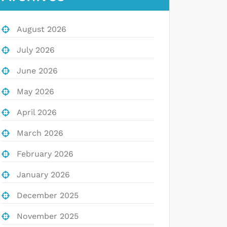
August 2026
July 2026
June 2026
May 2026
April 2026
March 2026
February 2026
January 2026
December 2025
November 2025