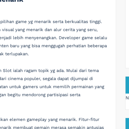
lihan game yg menarik serta berkualitas tinggi.
isual yang menarik dan alur cerita yang seru,
enjadi lebih menyenangkan. Developer game selalu
nten baru yang bisa menggugah perhatian beberapa
k terlupakan.
 Slot ialah ragam topik yg ada. Mulai dari tema
dari cinema populer, segala dapat dijumpai di
atan untuk gamers untuk memilih permainan yang
gan begitu mendorong partisipasi serta
N
kan elemen gameplay yang menarik. Fitur-fitur
t menarik membuat pemain merasa semakin antusias