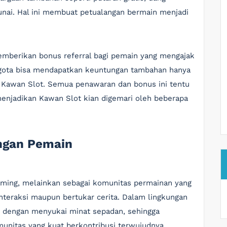
unai. Hal ini membuat petualangan bermain menjadi
memberikan bonus referral bagi pemain yang mengajak
ggota bisa mendapatkan keuntungan tambahan hanya
 Kawan Slot. Semua penawaran dan bonus ini tentu
menjadikan Kawan Slot kian digemari oleh beberapa
ngan Pemain
ming, melainkan sebagai komunitas permainan yang
teraksi maupun bertukar cerita. Dalam lingkungan
u dengan menyukai minat sepadan, sehingga
munitas yang kuat berkontribusi terwujudnya