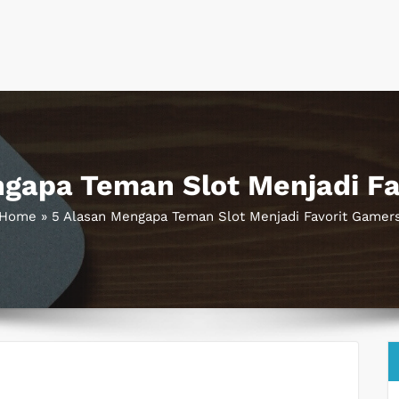
ngapa Teman Slot Menjadi Fa
Home
»
5 Alasan Mengapa Teman Slot Menjadi Favorit Gamer