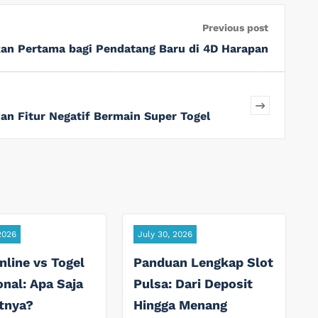
Previous post
an Pertama bagi Pendatang Baru di 4D Harapan
dan Fitur Negatif Bermain Super Togel
2026
July 30, 2026
nline vs Togel
Panduan Lengkap Slot
onal: Apa Saja
Pulsa: Dari Deposit
tnya?
Hingga Menang