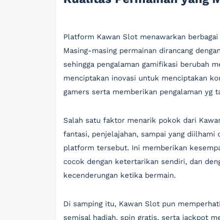
Platform Kawan Slot menawarkan berbagai pi
Masing-masing permainan dirancang dengan v
sehingga pengalaman gamifikasi berubah m
menciptakan inovasi untuk menciptakan ko
gamers serta memberikan pengalaman yg ta
Salah satu faktor menarik pokok dari Kawan
fantasi, penjelajahan, sampai yang diilhami 
platform tersebut. Ini memberikan kesemp
cocok dengan ketertarikan sendiri, dan den
kecenderungan ketika bermain.
Di samping itu, Kawan Slot pun memperhati
semisal hadiah, spin gratis, serta jackpo