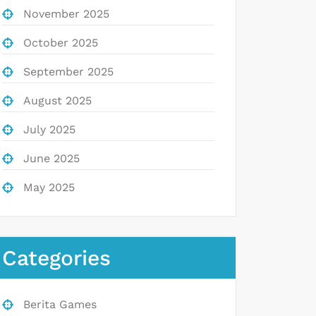
November 2025
October 2025
September 2025
August 2025
July 2025
June 2025
May 2025
Categories
Berita Games