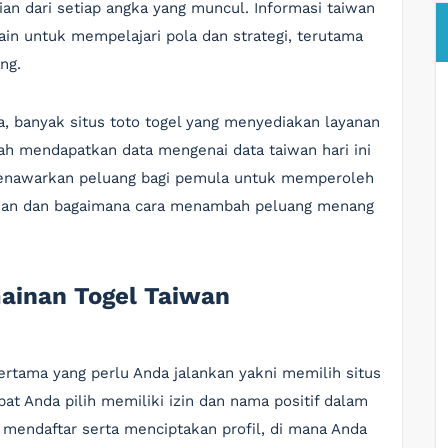
an dari setiap angka yang muncul. Informasi taiwan
ain untuk mempelajari pola dan strategi, terutama
ng.
a, banyak situs toto togel yang menyediakan layanan
ah mendapatkan data mengenai data taiwan hari ini
i menawarkan peluang bagi pemula untuk memperoleh
nan dan bagaimana cara menambah peluang menang
ainan Togel Taiwan
ertama yang perlu Anda jalankan yakni memilih situs
pat Anda pilih memiliki izin dan nama positif dalam
s mendaftar serta menciptakan profil, di mana Anda