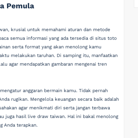
na Pemula
aiwan, krusial untuk memahami aturan dan metode
a semua informasi yang ada tersedia di situs toto
rmainan serta format yang akan menolong kamu
aktu melakukan taruhan. Di samping itu, manfaatkan
 lalu agar mendapatkan gambaran mengenai tren
ah mengatur anggaran bermain kamu. Tidak pernah
Anda rugikan. Mengelola keuangan secara baik adalah
sahakan agar menikmati diri serta jangan terbawa
au juga hasil live draw taiwan. Hal ini bakal menolong
ng Anda terapkan.