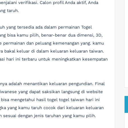
njalani verifikasi. Calon profil Anda aktif, Anda
ng taruh.
ruh yang tersedia ada dalam permainan Togel
ang bisa kamu pilih, benar-benar dua dimensi, 3D,
ode permainan dan peluang kemenangan yang. kamu
 bakal keluar di dalam keluaran keluaran taiwan.
asi hari ini terbaru untuk meningkatkan kesempatan
tnya adalah menantikan keluaran pengundian. Final
aiwanese yang dapat saksikan langsung di website
bisa mengetahui hasil togel togel taiwan hari ini
gka yang kamu taruh cocok dari keluaran keluaran
 sesuai dengan jenis taruhan yang kamu pilih.