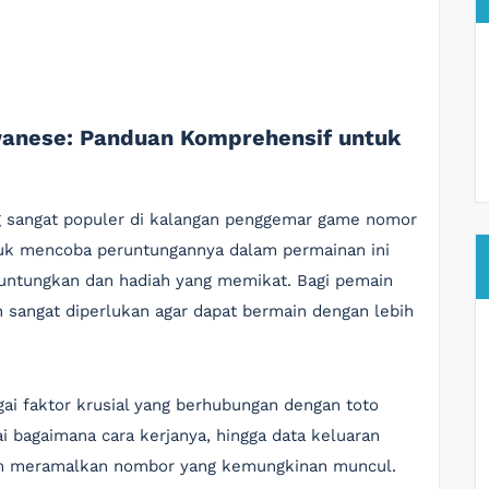
wanese: Panduan Komprehensif untuk
ng sangat populer di kalangan penggemar game nomor
untuk mencoba peruntungannya dalam permainan ini
ntungkan dan hadiah yang memikat. Bagi pemain
 sangat diperlukan agar dapat bermain dengan lebih
gai faktor krusial yang berhubungan dengan toto
ai bagaimana cara kerjanya, hingga data keluaran
am meramalkan nombor yang kemungkinan muncul.