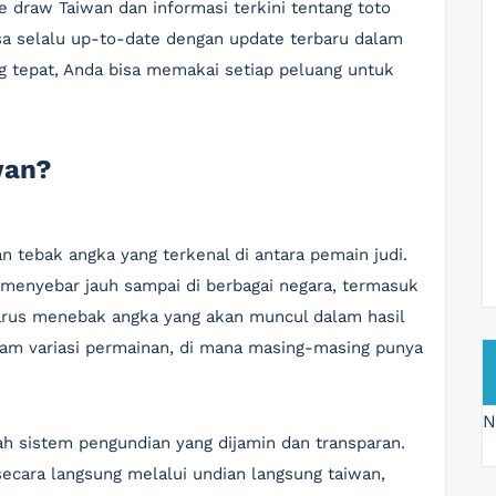
ve draw Taiwan dan informasi terkini tentang toto
bisa selalu up-to-date dengan update terbaru dalam
g tepat, Anda bisa memakai setiap peluang untuk
wan?
an tebak angka yang terkenal di antara pemain judi.
h menyebar jauh sampai di berbagai negara, termasuk
harus menebak angka yang akan muncul dalam hasil
gam variasi permainan, di mana masing-masing punya
N
lah sistem pengundian yang dijamin dan transparan.
 secara langsung melalui undian langsung taiwan,