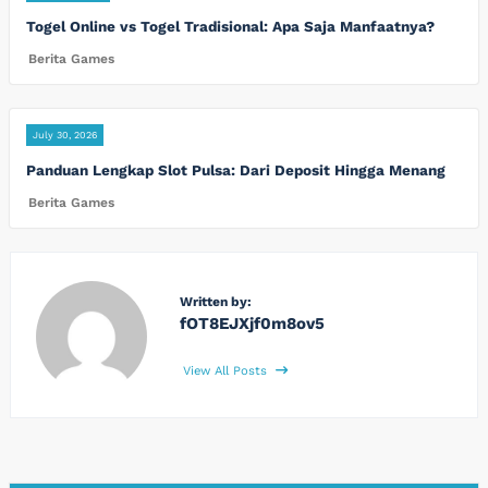
Togel Online vs Togel Tradisional: Apa Saja Manfaatnya?
Berita Games
July 30, 2026
Panduan Lengkap Slot Pulsa: Dari Deposit Hingga Menang
Berita Games
Written by:
fOT8EJXjf0m8ov5
View All Posts