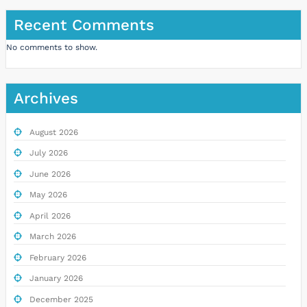
Recent Comments
No comments to show.
Archives
August 2026
July 2026
June 2026
May 2026
April 2026
March 2026
February 2026
January 2026
December 2025