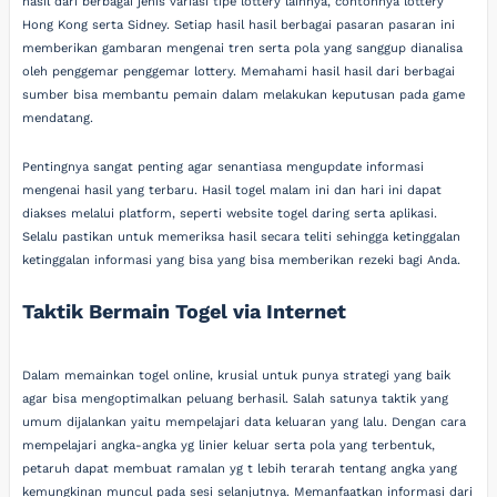
hasil dari berbagai jenis variasi tipe lottery lainnya, contohnya lottery
Hong Kong serta Sidney. Setiap hasil hasil berbagai pasaran pasaran ini
memberikan gambaran mengenai tren serta pola yang sanggup dianalisa
oleh penggemar penggemar lottery. Memahami hasil hasil dari berbagai
sumber bisa membantu pemain dalam melakukan keputusan pada game
mendatang.
Pentingnya sangat penting agar senantiasa mengupdate informasi
mengenai hasil yang terbaru. Hasil togel malam ini dan hari ini dapat
diakses melalui platform, seperti website togel daring serta aplikasi.
Selalu pastikan untuk memeriksa hasil secara teliti sehingga ketinggalan
ketinggalan informasi yang bisa yang bisa memberikan rezeki bagi Anda.
Taktik Bermain Togel via Internet
Dalam memainkan togel online, krusial untuk punya strategi yang baik
agar bisa mengoptimalkan peluang berhasil. Salah satunya taktik yang
umum dijalankan yaitu mempelajari data keluaran yang lalu. Dengan cara
mempelajari angka-angka yg linier keluar serta pola yang terbentuk,
petaruh dapat membuat ramalan yg t lebih terarah tentang angka yang
kemungkinan muncul pada sesi selanjutnya. Memanfaatkan informasi dari