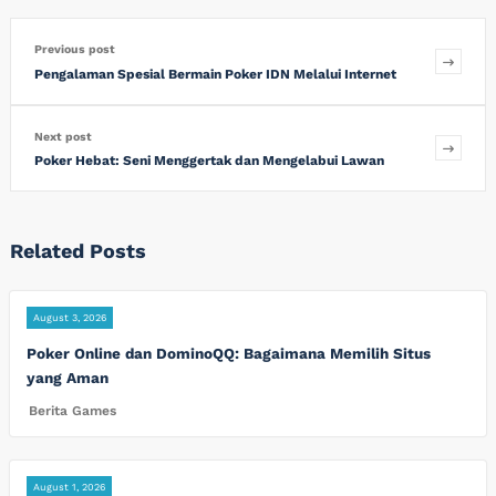
Previous post
Pengalaman Spesial Bermain Poker IDN Melalui Internet
Next post
Poker Hebat: Seni Menggertak dan Mengelabui Lawan
Related Posts
August 3, 2026
Poker Online dan DominoQQ: Bagaimana Memilih Situs
yang Aman
Berita Games
August 1, 2026