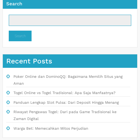
Search
Search
Recent Posts
Poker Online dan DominoQQ: Bagaimana Memilih Situs yang
Aman
Togel Online vs Togel Tradisional: Apa Saja Manfaatnya?
Panduan Lengkap Slot Pulsa: Dari Deposit Hingga Menang
Riwayat Pengawas Togel: Dari pada Game Tradisional ke
Zaman Digital
Warga Bet: Memecahkan Mitos Perjudian