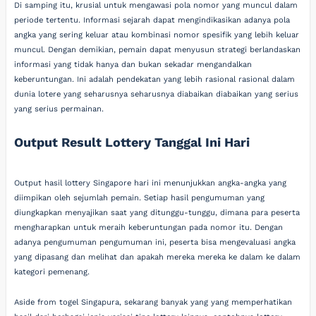
Di samping itu, krusial untuk mengawasi pola nomor yang muncul dalam
periode tertentu. Informasi sejarah dapat mengindikasikan adanya pola
angka yang sering keluar atau kombinasi nomor spesifik yang lebih keluar
muncul. Dengan demikian, pemain dapat menyusun strategi berlandaskan
informasi yang tidak hanya dan bukan sekadar mengandalkan
keberuntungan. Ini adalah pendekatan yang lebih rasional rasional dalam
dunia lotere yang seharusnya seharusnya diabaikan diabaikan yang serius
yang serius permainan.
Output Result Lottery Tanggal Ini Hari
Output hasil lottery Singapore hari ini menunjukkan angka-angka yang
diimpikan oleh sejumlah pemain. Setiap hasil pengumuman yang
diungkapkan menyajikan saat yang ditunggu-tunggu, dimana para peserta
mengharapkan untuk meraih keberuntungan pada nomor itu. Dengan
adanya pengumuman pengumuman ini, peserta bisa mengevaluasi angka
yang dipasang dan melihat dan apakah mereka mereka ke dalam ke dalam
kategori pemenang.
Aside from togel Singapura, sekarang banyak yang yang memperhatikan