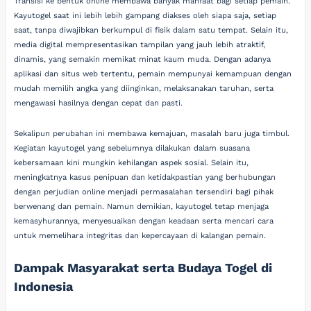
Transisi ke bentuk online membawa banyak manfaat bagi setiap pemain.
Kayutogel saat ini lebih lebih gampang diakses oleh siapa saja, setiap
saat, tanpa diwajibkan berkumpul di fisik dalam satu tempat. Selain itu,
media digital mempresentasikan tampilan yang jauh lebih atraktif,
dinamis, yang semakin memikat minat kaum muda. Dengan adanya
aplikasi dan situs web tertentu, pemain mempunyai kemampuan dengan
mudah memilih angka yang diinginkan, melaksanakan taruhan, serta
mengawasi hasilnya dengan cepat dan pasti.
Sekalipun perubahan ini membawa kemajuan, masalah baru juga timbul.
Kegiatan kayutogel yang sebelumnya dilakukan dalam suasana
kebersamaan kini mungkin kehilangan aspek sosial. Selain itu,
meningkatnya kasus penipuan dan ketidakpastian yang berhubungan
dengan perjudian online menjadi permasalahan tersendiri bagi pihak
berwenang dan pemain. Namun demikian, kayutogel tetap menjaga
kemasyhurannya, menyesuaikan dengan keadaan serta mencari cara
untuk memelihara integritas dan kepercayaan di kalangan pemain.
Dampak Masyarakat serta Budaya Togel di
Indonesia