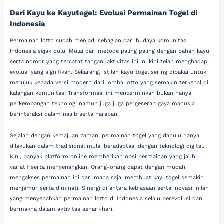
Dari Kayu ke Kayutogel: Evolusi Permainan Togel di
Indonesia
Permainan lotto sudah menjadi sebagian dari budaya komunitas
Indonesia sejak dulu. Mulai dari metode paling paling dengan bahan kayu
serta nomor yang tercatat tangan, aktivitas ini ini kini telah menghadapi
evolusi yang signifikan. Sekarang, istilah kayu togel sering dipakai untuk
merujuk kepada versi modern dari lomba lotto yang semakin terkenal di
kalangan komunitas. Transformasi ini mencerminkan bukan hanya
perkembangan teknologi namun juga juga pergeseran gaya manusia
berinteraksi dalam nasib serta harapan.
Sejalan dengan kemajuan zaman, permainan togel yang dahulu hanya
dilakukan dalam tradisional mulai beradaptasi dengan teknologi digital.
Kini, banyak platform online memberikan opsi permainan yang jauh
variatif serta menyenangkan. Orang-orang dapat dengan mudah
mengakses permainan ini dari mana saja, membuat kayutogel semakin
menjamur serta diminati. Sinergi di antara kebiasaan serta inovasi inilah
yang menyebabkan permainan lotto di Indonesia selalu berevolusi dan
bermakna dalam aktivitas sehari-hari.