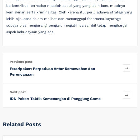
berkontribusi terhadap masalah sosial yang yang lebih luas, misalnya
kemiskinan serta kriminalitas. Oleh karena itu, perlu adanya strategi yang
lebih bijaksana dalam melihat dan menanggapi fenomena kayutogel,
supaya bisa mengurangi pengaruh negatifnya sambil tetap menghargai
aspek kebudayaan yang ada.
Previous post
Feraripoker: Perpaduan Antar Kemewahan dan
Perencanaan
Next post
IDN Poker: Taktik Kemenangan di Panggung Game
Related Posts