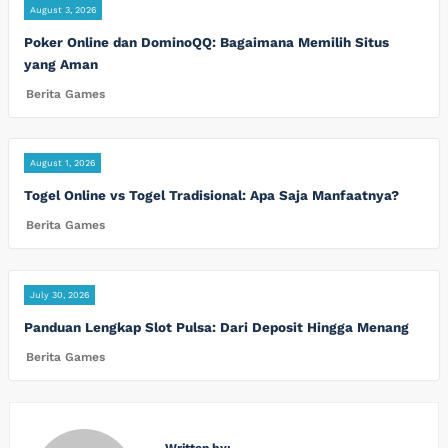
August 3, 2026
Poker Online dan DominoQQ: Bagaimana Memilih Situs
yang Aman
Berita Games
August 1, 2026
Togel Online vs Togel Tradisional: Apa Saja Manfaatnya?
Berita Games
July 30, 2026
Panduan Lengkap Slot Pulsa: Dari Deposit Hingga Menang
Berita Games
Written by: