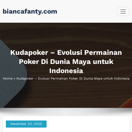
Skip
biancafanty.com
to
content
Kudapoker – Evolusi Permainan
Poker Di Dunia Maya untuk
Indonesia
Home
»
Kudapoker – Evolusi Permainan Poker Di Dunia Maya untuk Indonesia
December 23, 2025