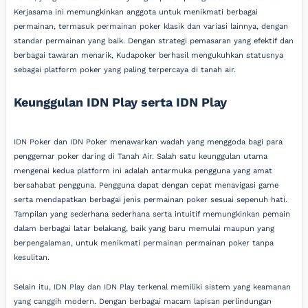
Kerjasama ini memungkinkan anggota untuk menikmati berbagai
permainan, termasuk permainan poker klasik dan variasi lainnya, dengan
standar permainan yang baik. Dengan strategi pemasaran yang efektif dan
berbagai tawaran menarik, Kudapoker berhasil mengukuhkan statusnya
sebagai platform poker yang paling terpercaya di tanah air.
Keunggulan IDN Play serta IDN Play
IDN Poker dan IDN Poker menawarkan wadah yang menggoda bagi para
penggemar poker daring di Tanah Air. Salah satu keunggulan utama
mengenai kedua platform ini adalah antarmuka pengguna yang amat
bersahabat pengguna. Pengguna dapat dengan cepat menavigasi game
serta mendapatkan berbagai jenis permainan poker sesuai sepenuh hati.
Tampilan yang sederhana sederhana serta intuitif memungkinkan pemain
dalam berbagai latar belakang, baik yang baru memulai maupun yang
berpengalaman, untuk menikmati permainan permainan poker tanpa
kesulitan.
Selain itu, IDN Play dan IDN Play terkenal memiliki sistem yang keamanan
yang canggih modern. Dengan berbagai macam lapisan perlindungan