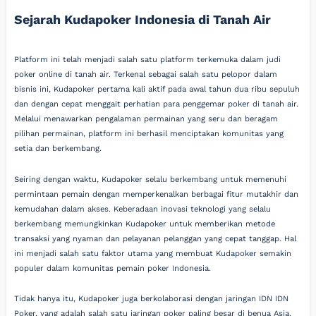
Sejarah Kudapoker Indonesia di Tanah Air
Platform ini telah menjadi salah satu platform terkemuka dalam judi
poker online di tanah air. Terkenal sebagai salah satu pelopor dalam
bisnis ini, Kudapoker pertama kali aktif pada awal tahun dua ribu sepuluh
dan dengan cepat menggait perhatian para penggemar poker di tanah air.
Melalui menawarkan pengalaman permainan yang seru dan beragam
pilihan permainan, platform ini berhasil menciptakan komunitas yang
setia dan berkembang.
Seiring dengan waktu, Kudapoker selalu berkembang untuk memenuhi
permintaan pemain dengan memperkenalkan berbagai fitur mutakhir dan
kemudahan dalam akses. Keberadaan inovasi teknologi yang selalu
berkembang memungkinkan Kudapoker untuk memberikan metode
transaksi yang nyaman dan pelayanan pelanggan yang cepat tanggap. Hal
ini menjadi salah satu faktor utama yang membuat Kudapoker semakin
populer dalam komunitas pemain poker Indonesia.
Tidak hanya itu, Kudapoker juga berkolaborasi dengan jaringan IDN IDN
Poker, yang adalah salah satu jaringan poker paling besar di benua Asia.