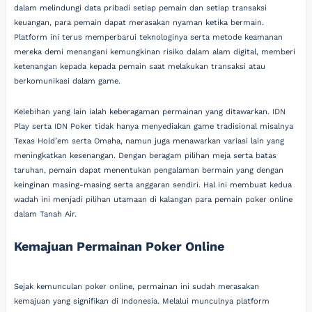
dalam melindungi data pribadi setiap pemain dan setiap transaksi
keuangan, para pemain dapat merasakan nyaman ketika bermain.
Platform ini terus memperbarui teknologinya serta metode keamanan
mereka demi menangani kemungkinan risiko dalam alam digital, memberi
ketenangan kepada kepada pemain saat melakukan transaksi atau
berkomunikasi dalam game.
Kelebihan yang lain ialah keberagaman permainan yang ditawarkan. IDN
Play serta IDN Poker tidak hanya menyediakan game tradisional misalnya
Texas Hold’em serta Omaha, namun juga menawarkan variasi lain yang
meningkatkan kesenangan. Dengan beragam pilihan meja serta batas
taruhan, pemain dapat menentukan pengalaman bermain yang dengan
keinginan masing-masing serta anggaran sendiri. Hal ini membuat kedua
wadah ini menjadi pilihan utamaan di kalangan para pemain poker online
dalam Tanah Air.
Kemajuan Permainan Poker Online
Sejak kemunculan poker online, permainan ini sudah merasakan
kemajuan yang signifikan di Indonesia. Melalui munculnya platform