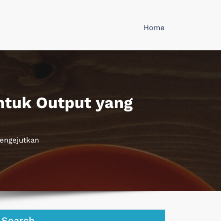
Home
untuk Output yang
Mengejutkan
Search