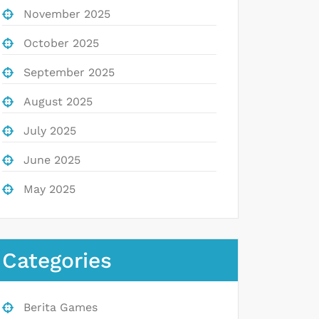
November 2025
October 2025
September 2025
August 2025
July 2025
June 2025
May 2025
Categories
Berita Games