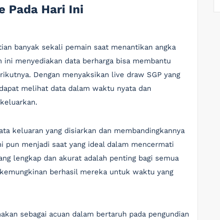
 Pada Hari Ini
hatian banyak sekali pemain saat menantikan angka
an ini menyediakan data berharga bisa membantu
rikutnya. Dengan menyaksikan live draw SGP yang
 dapat melihat data dalam waktu nyata dan
keluarkan.
data keluaran yang disiarkan dan membandingkannya
ni pun menjadi saat yang ideal dalam mencermati
ang lengkap dan akurat adalah penting bagi semua
 kemungkinan berhasil mereka untuk waktu yang
unakan sebagai acuan dalam bertaruh pada pengundian