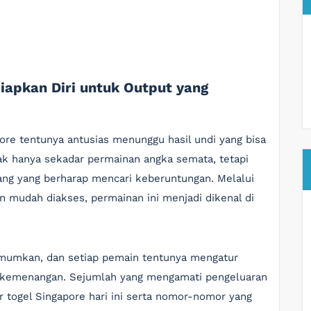
siapkan Diri untuk Output yang
pore tentunya antusias menunggu hasil undi yang bisa
ak hanya sekadar permainan angka semata, tetapi
ang yang berharap mencari keberuntungan. Melalui
in mudah diakses, permainan ini menjadi dikenal di
diumumkan, dan setiap pemain tentunya mengatur
an kemenangan. Sejumlah yang mengamati pengeluaran
 togel Singapore hari ini serta nomor-nomor yang