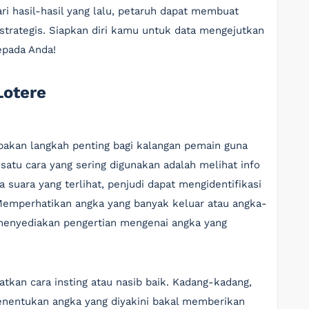
ri hasil-hasil yang lalu, petaruh dapat membuat
 strategis. Siapkan diri kamu untuk data mengejutkan
epada Anda!
Lotere
akan langkah penting bagi kalangan pemain guna
tu cara yang sering digunakan adalah melihat info
a suara yang terlihat, penjudi dapat mengidentifikasi
Memperhatikan angka yang banyak keluar atau angka-
 menyediakan pengertian mengenai angka yang
tkan cara insting atau nasib baik. Kadang-kadang,
menentukan angka yang diyakini bakal memberikan