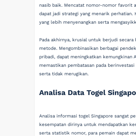
nasib baik. Mencatat nomor-nomor favorit
dapat jadi strategi yang menarik perhatian.
yang lebih menyenangkan serta mengasyikk
Pada akhirnya, krusial untuk berjudi secara
metode. Mengombinasikan berbagai pendekata
pribadi, dapat meningkatkan kemungkinan A
memastikan pembatasan pada berinvestasi 
serta tidak merugikan.
Analisa Data Togel Singapo
Analisa informasi togel Singapore sangat 
kesempatan dirinya untuk mendapatkan ke
serta statistik nomor, para pemain dapat m