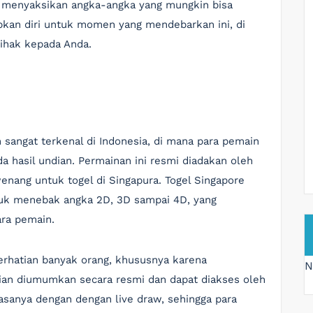
k menyaksikan angka-angka yang mungkin bisa
pkan diri untuk momen yang mendebarkan ini, di
pihak kepada Anda.
sangat terkenal di Indonesia, di mana para pemain
 hasil undian. Permainan ini resmi diadakan oleh
wenang untuk togel di Singapura. Togel Singapore
uk menebak angka 2D, 3D sampai 4D, yang
ara pemain.
erhatian banyak orang, khususnya karena
N
ndian diumumkan secara resmi dan dapat diakses oleh
biasanya dengan dengan live draw, sehingga para