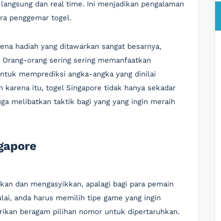
 langsung dan real time. Ini menjadikan pengalaman
ra penggemar togel.
rena hadiah yang ditawarkan sangat besarnya,
. Orang-orang sering sering memanfaatkan
tuk memprediksi angka-angka yang dinilai
h karena itu, togel Singapore tidak hanya sekadar
ga melibatkan taktik bagi yang yang ingin meraih
ngapore
kan dan mengasyikkan, apalagi bagi para pemain
lai, anda harus memilih tipe game yang ingin
ikan beragam pilihan nomor untuk dipertaruhkan.