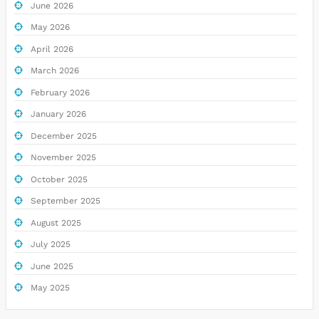
June 2026
May 2026
April 2026
March 2026
February 2026
January 2026
December 2025
November 2025
October 2025
September 2025
August 2025
July 2025
June 2025
May 2025