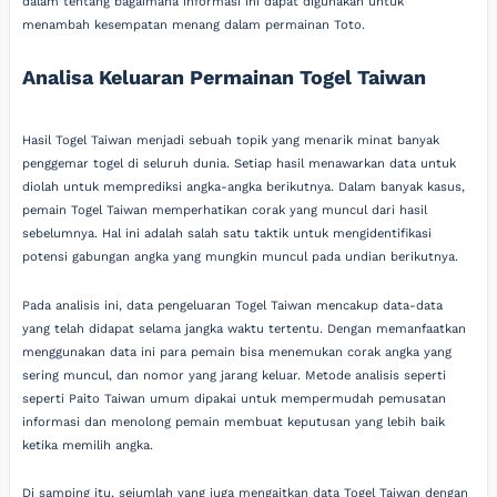
dalam tentang bagaimana informasi ini dapat digunakan untuk
menambah kesempatan menang dalam permainan Toto.
Analisa Keluaran Permainan Togel Taiwan
Hasil Togel Taiwan menjadi sebuah topik yang menarik minat banyak
penggemar togel di seluruh dunia. Setiap hasil menawarkan data untuk
diolah untuk memprediksi angka-angka berikutnya. Dalam banyak kasus,
pemain Togel Taiwan memperhatikan corak yang muncul dari hasil
sebelumnya. Hal ini adalah salah satu taktik untuk mengidentifikasi
potensi gabungan angka yang mungkin muncul pada undian berikutnya.
Pada analisis ini, data pengeluaran Togel Taiwan mencakup data-data
yang telah didapat selama jangka waktu tertentu. Dengan memanfaatkan
menggunakan data ini para pemain bisa menemukan corak angka yang
sering muncul, dan nomor yang jarang keluar. Metode analisis seperti
seperti Paito Taiwan umum dipakai untuk mempermudah pemusatan
informasi dan menolong pemain membuat keputusan yang lebih baik
ketika memilih angka.
Di samping itu, sejumlah yang juga mengaitkan data Togel Taiwan dengan