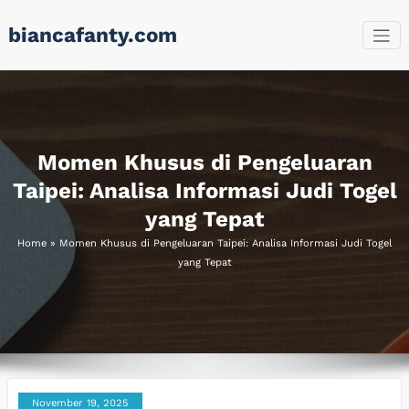
Skip
biancafanty.com
to
content
Momen Khusus di Pengeluaran
Taipei: Analisa Informasi Judi Togel
yang Tepat
Home
»
Momen Khusus di Pengeluaran Taipei: Analisa Informasi Judi Togel
yang Tepat
November 19, 2025