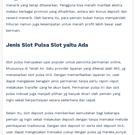
menarik yang kerap ditawarkan. Pengguna bisa meraih manfaat ekstra
melalui berbagai promosi yang dihadirkan, antara lain bonus deposit dan
reward menarik. Oleh karena itu, para pemain bukan hanya memperoleh
hiburan namun juga kesempatan untuk meraih profit lebih besar saat
bermain.
Jenis Slot Pulsa Slot yaitu Ada
Slot pulsa merupakan opsi populer untuk pencinta permainan online,
khususnya di Tanah Air. Satu provider layanan yang dikenal ialah IM3, yg
menawarkan slot pulsa im3. Dengan memanfaatkan layanan ini, user
dapat mengakses beragam jenis permainan tanpa perlu repot-repot
melakukan transfer uang ke akun bank. Permainan pulsa tri dan slot
pulsa indosat juga menjadi pilihan yg banyak dicari oleh pemain yang
ingin sekali berpartisipasi secara sederhana dan cepat.
Selain itu, slot deposit pulsa memberikan kemudahan bagi beberapa
pemain yg ingin sekali melakukan deposit dengan tanpa memakai metode
pembayaran tradisional. Dengan slot deposit tri serta slot deposit im3,
user dapat mengerjakan transaksi cukup dengan pulsa yg mereka punyai.