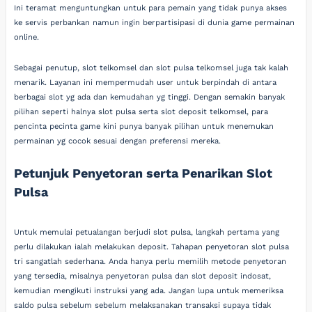
Ini teramat menguntungkan untuk para pemain yang tidak punya akses
ke servis perbankan namun ingin berpartisipasi di dunia game permainan
online.
Sebagai penutup, slot telkomsel dan slot pulsa telkomsel juga tak kalah
menarik. Layanan ini mempermudah user untuk berpindah di antara
berbagai slot yg ada dan kemudahan yg tinggi. Dengan semakin banyak
pilihan seperti halnya slot pulsa serta slot deposit telkomsel, para
pencinta pecinta game kini punya banyak pilihan untuk menemukan
permainan yg cocok sesuai dengan preferensi mereka.
Petunjuk Penyetoran serta Penarikan Slot
Pulsa
Untuk memulai petualangan berjudi slot pulsa, langkah pertama yang
perlu dilakukan ialah melakukan deposit. Tahapan penyetoran slot pulsa
tri sangatlah sederhana. Anda hanya perlu memilih metode penyetoran
yang tersedia, misalnya penyetoran pulsa dan slot deposit indosat,
kemudian mengikuti instruksi yang ada. Jangan lupa untuk memeriksa
saldo pulsa sebelum sebelum melaksanakan transaksi supaya tidak