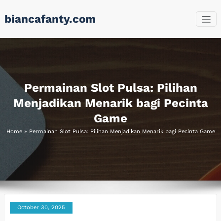
Skip
biancafanty.com
to
content
Permainan Slot Pulsa: Pilihan
Menjadikan Menarik bagi Pecinta
Game
Home
»
Permainan Slot Pulsa: Pilihan Menjadikan Menarik bagi Pecinta Game
October 30, 2025