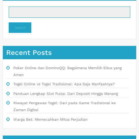
Search
Recent Posts
Poker Online dan DominoQQ: Bagaimana Memilih Situs yang
Aman
Togel Online vs Togel Tradisional: Apa Saja Manfaatnya?
Panduan Lengkap Slot Pulsa: Dari Deposit Hingga Menang
Riwayat Pengawas Togel: Dari pada Game Tradisional ke
Zaman Digital
Warga Bet: Memecahkan Mitos Perjudian