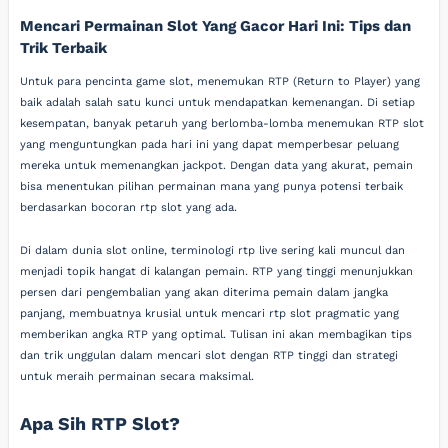
Mencari Permainan Slot Yang Gacor Hari Ini: Tips dan
Trik Terbaik
Untuk para pencinta game slot, menemukan RTP (Return to Player) yang
baik adalah salah satu kunci untuk mendapatkan kemenangan. Di setiap
kesempatan, banyak petaruh yang berlomba-lomba menemukan RTP slot
yang menguntungkan pada hari ini yang dapat memperbesar peluang
mereka untuk memenangkan jackpot. Dengan data yang akurat, pemain
bisa menentukan pilihan permainan mana yang punya potensi terbaik
berdasarkan bocoran rtp slot yang ada.
Di dalam dunia slot online, terminologi rtp live sering kali muncul dan
menjadi topik hangat di kalangan pemain. RTP yang tinggi menunjukkan
persen dari pengembalian yang akan diterima pemain dalam jangka
panjang, membuatnya krusial untuk mencari rtp slot pragmatic yang
memberikan angka RTP yang optimal. Tulisan ini akan membagikan tips
dan trik unggulan dalam mencari slot dengan RTP tinggi dan strategi
untuk meraih permainan secara maksimal.
Apa Sih RTP Slot?