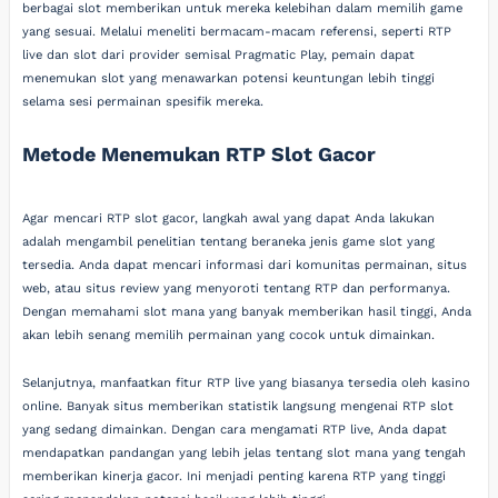
berbagai slot memberikan untuk mereka kelebihan dalam memilih game
yang sesuai. Melalui meneliti bermacam-macam referensi, seperti RTP
live dan slot dari provider semisal Pragmatic Play, pemain dapat
menemukan slot yang menawarkan potensi keuntungan lebih tinggi
selama sesi permainan spesifik mereka.
Metode Menemukan RTP Slot Gacor
Agar mencari RTP slot gacor, langkah awal yang dapat Anda lakukan
adalah mengambil penelitian tentang beraneka jenis game slot yang
tersedia. Anda dapat mencari informasi dari komunitas permainan, situs
web, atau situs review yang menyoroti tentang RTP dan performanya.
Dengan memahami slot mana yang banyak memberikan hasil tinggi, Anda
akan lebih senang memilih permainan yang cocok untuk dimainkan.
Selanjutnya, manfaatkan fitur RTP live yang biasanya tersedia oleh kasino
online. Banyak situs memberikan statistik langsung mengenai RTP slot
yang sedang dimainkan. Dengan cara mengamati RTP live, Anda dapat
mendapatkan pandangan yang lebih jelas tentang slot mana yang tengah
memberikan kinerja gacor. Ini menjadi penting karena RTP yang tinggi