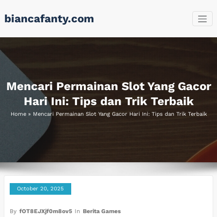
Skip
biancafanty.com
to
content
Mencari Permainan Slot Yang Gacor
Hari Ini: Tips dan Trik Terbaik
Home
»
Mencari Permainan Slot Yang Gacor Hari Ini: Tips dan Trik Terbaik
October 20, 2025
By
fOT8EJXjf0m8ov5
In
Berita Games