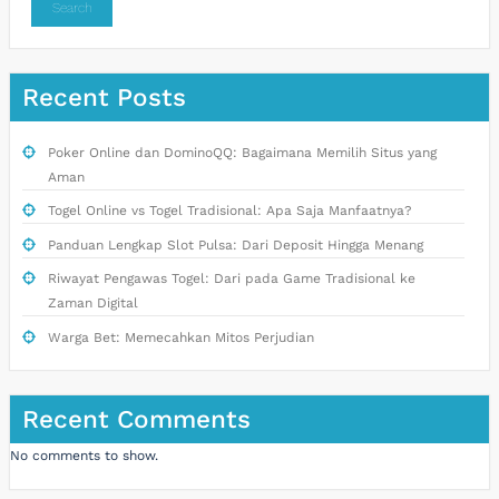
Search
Recent Posts
Poker Online dan DominoQQ: Bagaimana Memilih Situs yang
Aman
Togel Online vs Togel Tradisional: Apa Saja Manfaatnya?
Panduan Lengkap Slot Pulsa: Dari Deposit Hingga Menang
Riwayat Pengawas Togel: Dari pada Game Tradisional ke
Zaman Digital
Warga Bet: Memecahkan Mitos Perjudian
Recent Comments
No comments to show.