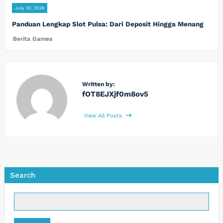
July 30, 2026
Panduan Lengkap Slot Pulsa: Dari Deposit Hingga Menang
Berita Games
Written by:
fOT8EJXjf0m8ov5
View All Posts
Search