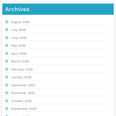
Archives
August 2026
July 2026
June 2026
May 2026
April 2026
March 2026
February 2026
January 2026
December 2025
November 2025
October 2025
September 2025