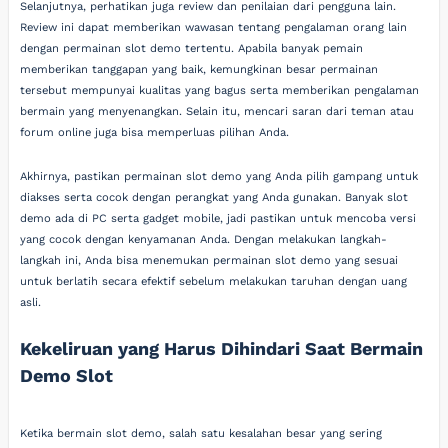
Selanjutnya, perhatikan juga review dan penilaian dari pengguna lain.
Review ini dapat memberikan wawasan tentang pengalaman orang lain
dengan permainan slot demo tertentu. Apabila banyak pemain
memberikan tanggapan yang baik, kemungkinan besar permainan
tersebut mempunyai kualitas yang bagus serta memberikan pengalaman
bermain yang menyenangkan. Selain itu, mencari saran dari teman atau
forum online juga bisa memperluas pilihan Anda.
Akhirnya, pastikan permainan slot demo yang Anda pilih gampang untuk
diakses serta cocok dengan perangkat yang Anda gunakan. Banyak slot
demo ada di PC serta gadget mobile, jadi pastikan untuk mencoba versi
yang cocok dengan kenyamanan Anda. Dengan melakukan langkah-
langkah ini, Anda bisa menemukan permainan slot demo yang sesuai
untuk berlatih secara efektif sebelum melakukan taruhan dengan uang
asli.
Kekeliruan yang Harus Dihindari Saat Bermain
Demo Slot
Ketika bermain slot demo, salah satu kesalahan besar yang sering