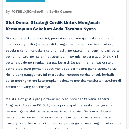
By
fOT8EJXjf0m8ov5
In
Berita Games
Slot Demo: Strategi Cerdik Untuk Mengasah
Kemampuan Sebelum Anda Taruhan Nyata
Di dalam era digital saat ini, permainan slot menjadi salah satu jenis
hiburan yang paling populer di kalangan penjudi online. Akan tetapi,
sebelum terjun ke dalam taruhan asli, merupakan hal penting bagi para
pemain untuk memahami strategi dan mekanisme yang ada. Di titik ini
peran slot demo menjadi sangat berarti. Dengan memanfaatkan akun
demo slot, para pemain dapat mencoba bermacam game tanpa harus
risiko uang sungguhan. Ini merupakan metode cerdas untuk berlatih
serta meningkatkan keterampilan sebelum mereka melakukan taruhan di
permainan yang sebenarnya.
Melalui slot gratis yang ditawarkan oleh provider terkenal seperti
Pragmatic Play dan PG Soft, siapa pun dapat merasakan pengalaman
bermain game slot tanpa adanya risiko finansial. Dengan slot demo,
pemain bisa meneliti beragam tema, fitur bonus, serta kesempatan
menang yang tersedia. Ini bukan hanya mengenai kesenangan, tetapi juga