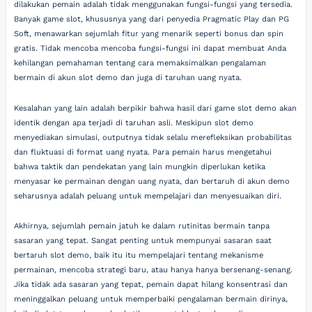
dilakukan pemain adalah tidak menggunakan fungsi-fungsi yang tersedia.
Banyak game slot, khususnya yang dari penyedia Pragmatic Play dan PG
Soft, menawarkan sejumlah fitur yang menarik seperti bonus dan spin
gratis. Tidak mencoba mencoba fungsi-fungsi ini dapat membuat Anda
kehilangan pemahaman tentang cara memaksimalkan pengalaman
bermain di akun slot demo dan juga di taruhan uang nyata.
Kesalahan yang lain adalah berpikir bahwa hasil dari game slot demo akan
identik dengan apa terjadi di taruhan asli. Meskipun slot demo
menyediakan simulasi, outputnya tidak selalu merefleksikan probabilitas
dan fluktuasi di format uang nyata. Para pemain harus mengetahui
bahwa taktik dan pendekatan yang lain mungkin diperlukan ketika
menyasar ke permainan dengan uang nyata, dan bertaruh di akun demo
seharusnya adalah peluang untuk mempelajari dan menyesuaikan diri.
Akhirnya, sejumlah pemain jatuh ke dalam rutinitas bermain tanpa
sasaran yang tepat. Sangat penting untuk mempunyai sasaran saat
bertaruh slot demo, baik itu itu mempelajari tentang mekanisme
permainan, mencoba strategi baru, atau hanya hanya bersenang-senang.
Jika tidak ada sasaran yang tepat, pemain dapat hilang konsentrasi dan
meninggalkan peluang untuk memperbaiki pengalaman bermain dirinya,