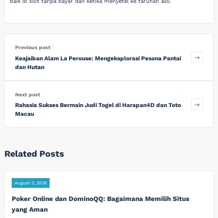
baik di slot tanpa bayar dan ketika menyetel ke taruhan asli.
Previous post
Keajaiban Alam La Perouse: Mengeksplorasi Pesona Pantai
dan Hutan
Next post
Rahasia Sukses Bermain Judi Togel di Harapan4D dan Toto
Macau
Related Posts
August 3, 2026
Poker Online dan DominoQQ: Bagaimana Memilih Situs
yang Aman