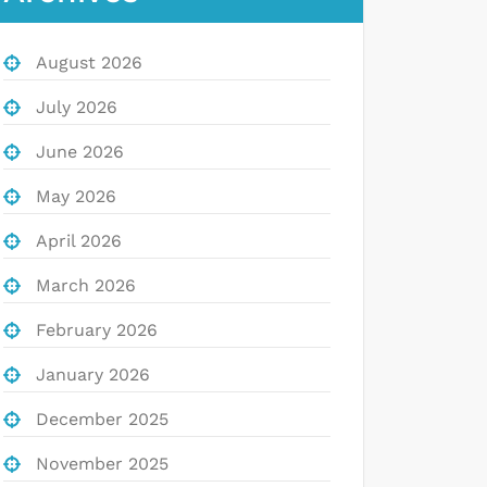
August 2026
July 2026
June 2026
May 2026
April 2026
March 2026
February 2026
January 2026
December 2025
November 2025