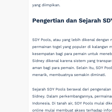
yang diimpikan.
Pengertian dan Sejarah SD
SDY Pools, atau yang lebih dikenal dengan
permainan togel yang populer di kalangan 
kesempatan bagi para pemain untuk meneba
Sidney dikenal karena sistem yang transpa
aman bagi para pemain. Selain itu, SDY Poo
menarik, membuatnya semakin diminati.
Sejarah SDY Pools berawal dari pengenalan 
Sidney. Dalam perkembangannya, permainan
Indonesia. Di tanah air, SDY Pools mulai di
online mulai membuat akses terhadap infor