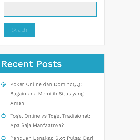
Search
Recent Posts
Poker Online dan DominoQQ:
Bagaimana Memilih Situs yang
Aman
Togel Online vs Togel Tradisional:
Apa Saja Manfaatnya?
Panduan Lengkap Slot Pulsa: Dari