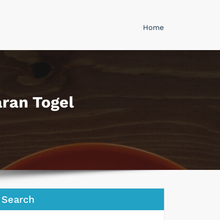
Home
ran Togel
Search