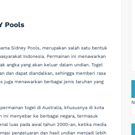
Y Pools
 nama Sidney Pools, merupakan salah satu bentuk
masyarakat Indonesia. Permainan ini menawarkan
k angka yang akan keluar dalam undian. Togel
ran dan dapat diandalkan, sehingga memberi rasa
ls juga menawarkan berbagai jenis taruhan yang
N
permainan togel di Australia, khususnya di kota
 ini menyebar ke berbagai negara, termasuk
kenal luas pada awal tahun 2000-an, ketika media
masi pengeluaran dan hasil undian menjadi lebih