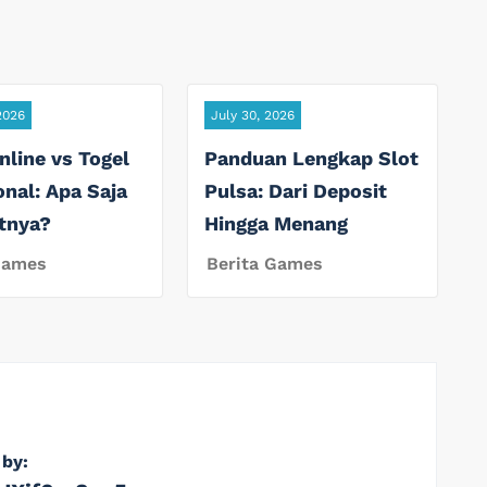
2026
July 30, 2026
nline vs Togel
Panduan Lengkap Slot
onal: Apa Saja
Pulsa: Dari Deposit
tnya?
Hingga Menang
Games
Berita Games
 by: