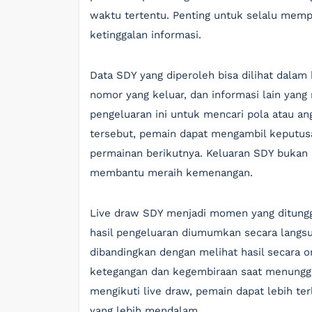
waktu tertentu. Penting untuk selalu mem
ketinggalan informasi.
Data SDY yang diperoleh bisa dilihat dalam
nomor yang keluar, dan informasi lain yang 
pengeluaran ini untuk mencari pola atau an
tersebut, pemain dapat mengambil keputusa
permainan berikutnya. Keluaran SDY bukan 
membantu meraih kemenangan.
Live draw SDY menjadi momen yang ditunggu
hasil pengeluaran diumumkan secara langs
dibandingkan dengan melihat hasil secara o
ketegangan dan kegembiraan saat menungg
mengikuti live draw, pemain dapat lebih t
yang lebih mendalam.