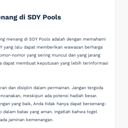
enang di SDY Pools
uang menang di SDY Pools adalah dengan memahami
SDY yang lalu dapat memberikan wawasan berharga
nomor-nomor yang sering muncul dan yang jarang
a dapat membuat keputusan yang lebih terinformasi
ran dan disiplin dalam permainan. Jangan tergoda
rencanakan, meskipun ada potensi hadiah besar.
gan yang baik, Anda tidak hanya dapat bersenang-
p dalam batas yang aman. Ingatlah bahwa togel
 ada jaminan kemenangan.