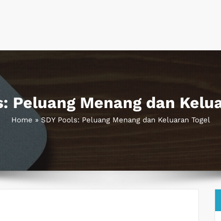
s: Peluang Menang dan Kelua
Home
»
SDY Pools: Peluang Menang dan Keluaran Togel