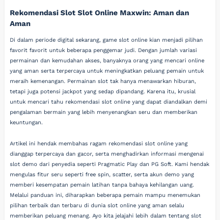
Rekomendasi Slot Slot Online Maxwin: Aman dan
Aman
Di dalam periode digital sekarang, game slot online kian menjadi pilihan
favorit favorit untuk beberapa penggemar judi. Dengan jumlah variasi
permainan dan kemudahan akses, banyaknya orang yang mencari online
yang aman serta terpercaya untuk meningkatkan peluang pemain untuk
meraih kemenangan. Permainan slot tak hanya menawarkan hiburan,
tetapi juga potensi jackpot yang sedap dipandang. Karena itu, krusial
untuk mencari tahu rekomendasi slot online yang dapat diandalkan demi
pengalaman bermain yang lebih menyenangkan seru dan memberikan
keuntungan.
Artikel ini hendak membahas ragam rekomendasi slot online yang
dianggap terpercaya dan gacor, serta menghadirkan informasi mengenai
slot demo dari penyedia seperti Pragmatic Play dan PG Soft. Kami hendak
mengulas fitur seru seperti free spin, scatter, serta akun demo yang
memberi kesempatan pemain latihan tanpa bahaya kehilangan uang.
Melalui panduan ini, diharapkan beberapa pemain mampu menemukan
pilihan terbaik dan terbaru di dunia slot online yang aman selalu
memberikan peluang menang. Ayo kita jelajahi lebih dalam tentang slot