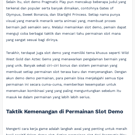
Selain itu, slot demo Pragmatic Play pun mencakup beberapa judul yang
terkenal dan populer serta banyak dimaikan, contohnya Gates of
Olympus, Sweet Bonanza, dan Starlight Princess. Setiap nama punya
visual yang menarik menarik serta animasi yang, membuat proses
bermain jadi semakin seru. Melalui memainkan slot demo, pemain dapat
menguji coba berbagai taktik dan mencari tahu permainan slot mana
yang sangat sesuai bagi dirinya.
Terakhir, terdapat juga slot demo yang memiliki tema khusus seperti Wild
West Gold dan Aztec Gems yang menawarkan pengalaman bermain yang
yang unik. Banyak sekali ciri-ciri bonus dan sistem permainan yang
membuat setiap permainan slot terasa baru dan menyenangkan. Dengan
akun demo demo permainan, para pemain bisa menjelajahi semua tipe
permainan ini secara cuma-cuma, memberikan kesempatan untuk
menemukan kombinasi yang yang paling menguntungkan sebelum itu
masuk ke dalam permainan yang lebih lebih serius.
Taktik Kemenangan di Permainan Slot Demo
Mengerti cara kerja game adalah langkah awal yang penting untuk meraih