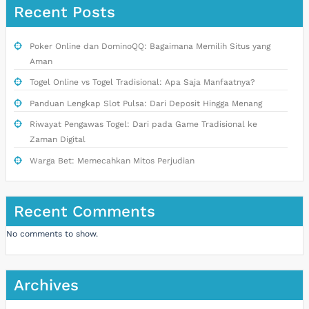
Recent Posts
Poker Online dan DominoQQ: Bagaimana Memilih Situs yang
Aman
Togel Online vs Togel Tradisional: Apa Saja Manfaatnya?
Panduan Lengkap Slot Pulsa: Dari Deposit Hingga Menang
Riwayat Pengawas Togel: Dari pada Game Tradisional ke
Zaman Digital
Warga Bet: Memecahkan Mitos Perjudian
Recent Comments
No comments to show.
Archives