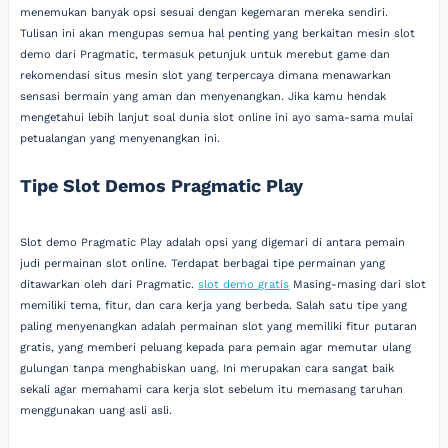
menemukan banyak opsi sesuai dengan kegemaran mereka sendiri.
Tulisan ini akan mengupas semua hal penting yang berkaitan mesin slot
demo dari Pragmatic, termasuk petunjuk untuk merebut game dan
rekomendasi situs mesin slot yang terpercaya dimana menawarkan
sensasi bermain yang aman dan menyenangkan. Jika kamu hendak
mengetahui lebih lanjut soal dunia slot online ini ayo sama-sama mulai
petualangan yang menyenangkan ini.
Tipe Slot Demos Pragmatic Play
Slot demo Pragmatic Play adalah opsi yang digemari di antara pemain
judi permainan slot online. Terdapat berbagai tipe permainan yang
ditawarkan oleh dari Pragmatic.
slot demo gratis
Masing-masing dari slot
memiliki tema, fitur, dan cara kerja yang berbeda. Salah satu tipe yang
paling menyenangkan adalah permainan slot yang memiliki fitur putaran
gratis, yang memberi peluang kepada para pemain agar memutar ulang
gulungan tanpa menghabiskan uang. Ini merupakan cara sangat baik
sekali agar memahami cara kerja slot sebelum itu memasang taruhan
menggunakan uang asli asli.