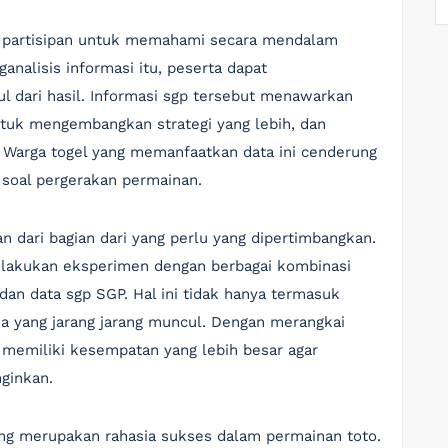
agi partisipan untuk memahami secara mendalam
nalisis informasi itu, peserta dapat
ul dari hasil. Informasi sgp tersebut menawarkan
ntuk mengembangkan strategi yang lebih, dan
Warga togel yang memanfaatkan data ini cenderung
 soal pergerakan permainan.
an dari bagian dari yang perlu yang dipertimbangkan.
melakukan eksperimen dengan berbagai kombinasi
dan data sgp SGP. Hal ini tidak hanya termasuk
a yang jarang jarang muncul. Dengan merangkai
o memiliki kesempatan yang lebih besar agar
nginkan.
uang merupakan rahasia sukses dalam permainan toto.