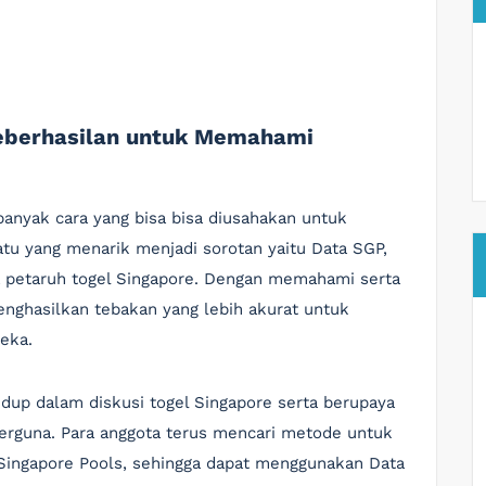
Keberhasilan untuk Memahami
 banyak cara yang bisa bisa diusahakan untuk
u yang menarik menjadi sorotan yaitu Data SGP,
ra petaruh togel Singapore. Dengan memahami serta
enghasilkan tebakan yang lebih akurat untuk
eka.
idup dalam diskusi togel Singapore serta berupaya
berguna. Para anggota terus mencari metode untuk
Singapore Pools, sehingga dapat menggunakan Data