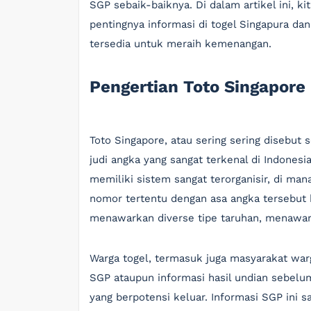
SGP sebaik-baiknya. Di dalam artikel ini, ki
pentingnya informasi di togel Singapura d
tersedia untuk meraih kemenangan.
Pengertian Toto Singapore
Toto Singapore, atau sering sering disebut 
judi angka yang sangat terkenal di Indonesi
memiliki sistem sangat terorganisir, di m
nomor tertentu dengan asa angka tersebut 
menawarkan diverse tipe taruhan, menawa
Warga togel, termasuk juga masyarakat warg
SGP ataupun informasi hasil undian sebel
yang berpotensi keluar. Informasi SGP ini 