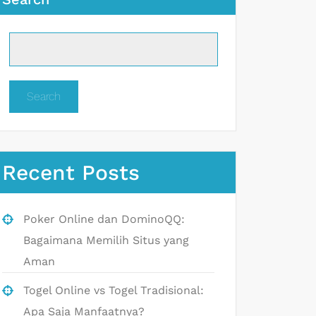
Search
Recent Posts
Poker Online dan DominoQQ:
Bagaimana Memilih Situs yang
Aman
Togel Online vs Togel Tradisional:
Apa Saja Manfaatnya?