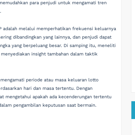
an memudahkan para penjudi untuk mengamati tren
.
P adalah melalui memperhatikan frekuensi keluarnya
ring dibandingkan yang lainnya, dan penjudi dapat
gka yang berpeluang besar. Di samping itu, meneliti
a menyediakan insight tambahan dalam taktik
 mengamati periode atau masa keluaran lotto
erdasarkan hari dan masa tertentu. Dengan
pat mengetahui apakah ada kecenderungan tertentu
 dalam pengambilan keputusan saat bermain.