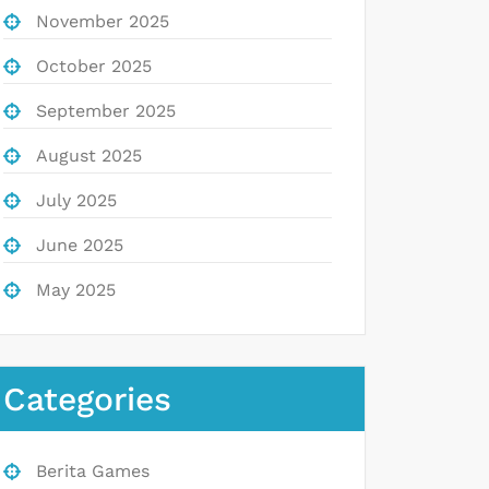
November 2025
October 2025
September 2025
August 2025
July 2025
June 2025
May 2025
Categories
Berita Games