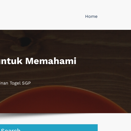
Home
n untuk Memahami
inan Togel SGP
Search