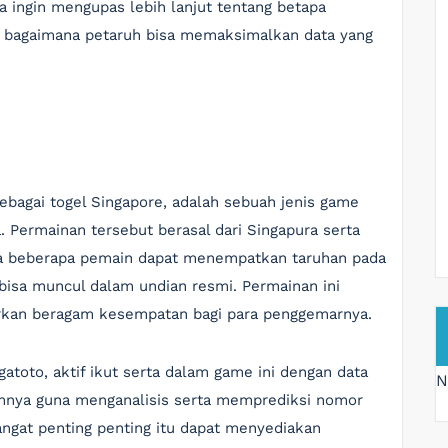
ta ingin mengupas lebih lanjut tentang betapa
an bagaimana petaruh bisa memaksimalkan data yang
sebagai togel Singapore, adalah sebuah jenis game
a. Permainan tersebut berasal dari Singapura serta
ana beberapa pemain dapat menempatkan taruhan pada
bisa muncul dalam undian resmi. Permainan ini
rkan beragam kesempatan bagi para penggemarnya.
atoto, aktif ikut serta dalam game ini dengan data
N
umnya guna menganalisis serta memprediksi nomor
sangat penting penting itu dapat menyediakan