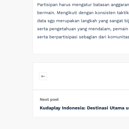
Partisipan harus mengatur batasan anggaran
bermain. Mengikuti dengan konsisten taktik
data sgp merupakan langkah yang sangat bi
serta pengetahuan yang mendalam, pemain b
serta berpartisipasi sebagian dari komunitas
Next post
Kudaplay Indonesia: Destinasi Utama u