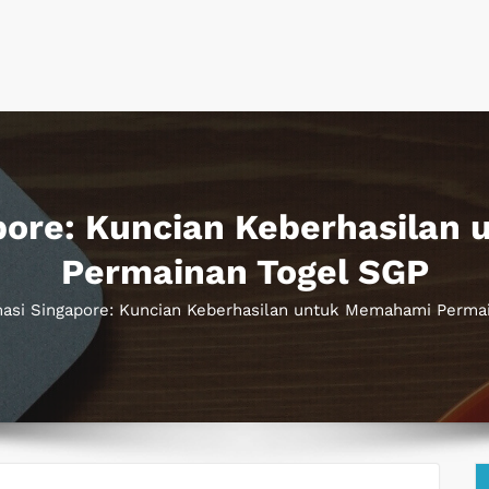
pore: Kuncian Keberhasila
Permainan Togel SGP
masi Singapore: Kuncian Keberhasilan untuk Memahami Perma