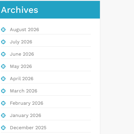
Archives
August 2026
July 2026
June 2026
May 2026
April 2026
March 2026
February 2026
January 2026
December 2025