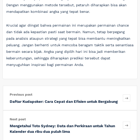
Dengan menggunakan metode tersebut, petaruh diharapkan bisa akan
mendapatkan kombinasi angka yang tepat benar.
Krucial agar diingat bahwa permainan ini merupakan permainan chance
dan tidak ada kepastian pasti saat bermain. Namun, tetap berpegang
pada analisis ataupun strategi yang tepat bisa membantu meningkatkan
peluang. Jangan berhenti untuk mencoba beragam taktik serta senantiasa
bermain secara bijak. Angka yang dipilih hari ini bisa jadi memberikan
keberuntungan, sehingga diharapkan prediksi tersebut dapat
menyuguhkan inspirasi bagi permainan Anda.
Previous post
Daftar Kudapoker: Cara Cepat dan Efisien untuk Bergabung
Next post
Mengetahui Toto Sydney: Data dan Perkiraan untuk Tahun
Kalender dua ribu dua puluh lima