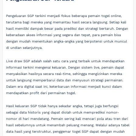
Pengeluaran SGP terkini menjadi fokus beberapa pemain togel online,
terutama bagi mereka yang memantau hasil secara langsung. Setiap kali
hasil memiliki dampak besar pada prediksi dan strategi bertaruh. Dengan
keberadaan akses informasi yang segera dan tepat, para pemain bisa
dengan mudah menentukan angka-angka yang berpotensi untuk muncul
di undian selanjutnya.
Live draw SGP adalah salah satu cara yang terbaik untuk mendapatkan
informasi terkini mengenai keluaran. Dengan sistem live, pemain dapat
menyaksikan hasilnya secara real-time, sehingga mengizinkan mereka
untuk langsung memperbarui data dan menyusun strategi permainan.
Dalam era digital saat ini, keterbaruan informasi menjadi kunci dalam
mendapatkan profit dari permainan togel.
Hasil keluaran SGP tidak hanya sekadar angka, tetapi juga berfungsi
sebagai data historis yang dapat diolah untuk memprediksi nomor-
nomor di hari mendatang. Pemain sering kali mencari pola atau tren dari
hasil sebelumnya untuk menambah peluang menang. Melalui adanya tabel
data hasil yang terstruktur, penggemar togel SGP dapat dengan mudah