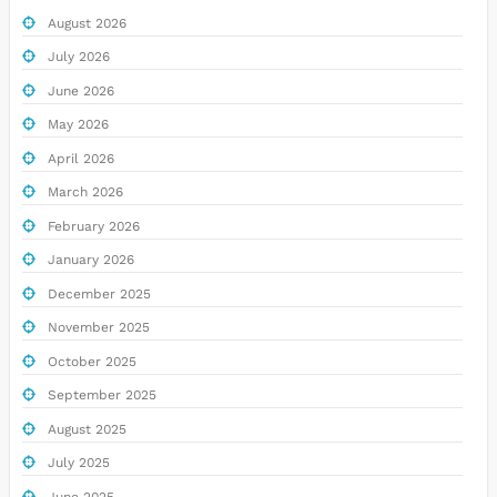
August 2026
July 2026
June 2026
May 2026
April 2026
March 2026
February 2026
January 2026
December 2025
November 2025
October 2025
September 2025
August 2025
July 2025
June 2025