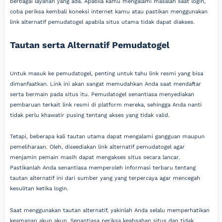
berbagai layanan yang ada. Apabila kamu mengalami masalah saat login,
coba periksa kembali koneksi internet kamu atau pastikan menggunakan
link alternatif pemudatogel apabila situs utama tidak dapat diakses.
Tautan serta Alternatif Pemudatogel
Untuk masuk ke pemudatogel, penting untuk tahu link resmi yang bisa
dimanfaatkan. Link ini akan sangat memudahkan Anda saat mendaftar
serta bermain pada situs itu. Pemudatogel senantiasa menyediakan
pembaruan terkait link resmi di platform mereka, sehingga Anda nanti
tidak perlu khawatir pusing tentang akses yang tidak valid.
Tetapi, beberapa kali tautan utama dapat mengalami gangguan maupun
pemeliharaan. Oleh, diseediakan link alternatif pemudatogel agar
menjamin pemain masih dapat mengakses situs secara lancar.
Pastikanlah Anda senantiasa memperoleh informasi terbaru tentang
tautan alternatif ini dari sumber yang yang terpercaya agar mencegah
kesulitan ketika login.
Saat menggunakan tautan alternatif, yakinlah Anda selalu memperhatikan
keamanan akun akun. Senantiasa periksa keabsahan situs dan tidak