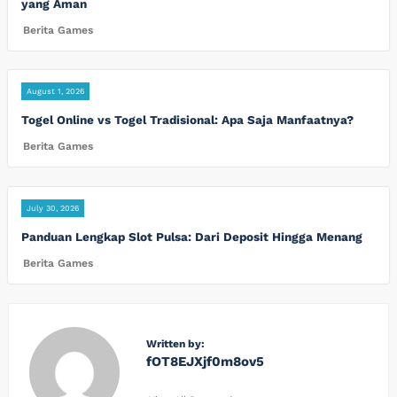
yang Aman
Berita Games
August 1, 2026
Togel Online vs Togel Tradisional: Apa Saja Manfaatnya?
Berita Games
July 30, 2026
Panduan Lengkap Slot Pulsa: Dari Deposit Hingga Menang
Berita Games
Written by:
fOT8EJXjf0m8ov5