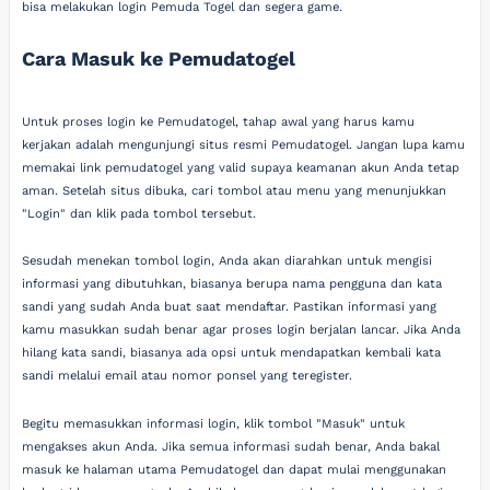
bisa melakukan login Pemuda Togel dan segera game.
Cara Masuk ke Pemudatogel
Untuk proses login ke Pemudatogel, tahap awal yang harus kamu
kerjakan adalah mengunjungi situs resmi Pemudatogel. Jangan lupa kamu
memakai link pemudatogel yang valid supaya keamanan akun Anda tetap
aman. Setelah situs dibuka, cari tombol atau menu yang menunjukkan
"Login" dan klik pada tombol tersebut.
Sesudah menekan tombol login, Anda akan diarahkan untuk mengisi
informasi yang dibutuhkan, biasanya berupa nama pengguna dan kata
sandi yang sudah Anda buat saat mendaftar. Pastikan informasi yang
kamu masukkan sudah benar agar proses login berjalan lancar. Jika Anda
hilang kata sandi, biasanya ada opsi untuk mendapatkan kembali kata
sandi melalui email atau nomor ponsel yang teregister.
Begitu memasukkan informasi login, klik tombol "Masuk" untuk
mengakses akun Anda. Jika semua informasi sudah benar, Anda bakal
masuk ke halaman utama Pemudatogel dan dapat mulai menggunakan