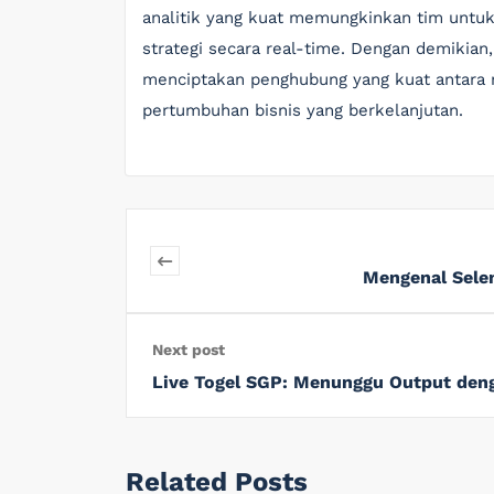
analitik yang kuat memungkinkan tim unt
strategi secara real-time. Dengan demikian,
menciptakan penghubung yang kuat antara
pertumbuhan bisnis yang berkelanjutan.
Mengenal Sele
Next post
Live Togel SGP: Menunggu Output den
Related Posts