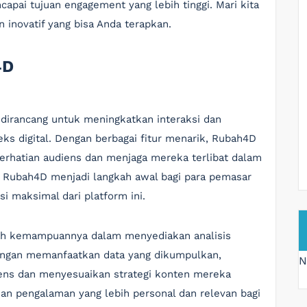
ai tujuan engagement yang lebih tinggi. Mari kita
n inovatif yang bisa Anda terapkan.
4D
dirancang untuk meningkatkan interaksi dan
ks digital. Dengan berbagai fitur menarik, Rubah4D
erhatian audiens dan menjaga mereka terlibat dalam
p Rubah4D menjadi langkah awal bagi para pemasar
 maksimal dari platform ini.
lah kemampuannya dalam menyediakan analisis
ngan memanfaatkan data yang dikumpulkan,
N
ens dan menyesuaikan strategi konten mereka
an pengalaman yang lebih personal dan relevan bagi