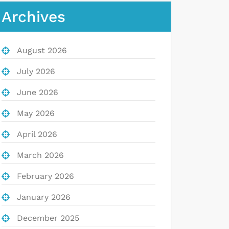
Archives
August 2026
July 2026
June 2026
May 2026
April 2026
March 2026
February 2026
January 2026
December 2025