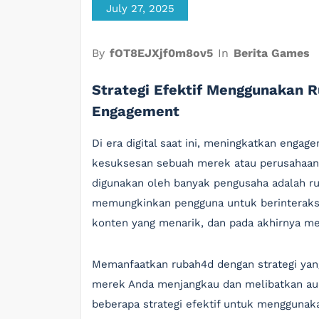
July 27, 2025
By
fOT8EJXjf0m8ov5
In
Berita Games
Strategi Efektif Menggunakan 
Engagement
Di era digital saat ini, meningkatkan enga
kesuksesan sebuah merek atau perusahaan.
digunakan oleh banyak pengusaha adalah ru
memungkinkan pengguna untuk berinteraksi
konten yang menarik, dan pada akhirnya men
Memanfaatkan rubah4d dengan strategi yan
merek Anda menjangkau dan melibatkan audi
beberapa strategi efektif untuk menggunak