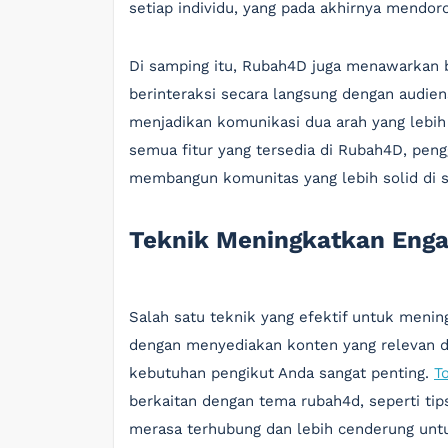
setiap individu, yang pada akhirnya mendoron
Di samping itu, Rubah4D juga menawarkan 
berinteraksi secara langsung dengan audiens. 
menjadikan komunikasi dua arah yang leb
semua fitur yang tersedia di Rubah4D, pen
membangun komunitas yang lebih solid di s
Teknik Meningkatkan Eng
Salah satu teknik yang efektif untuk men
dengan menyediakan konten yang relevan d
kebutuhan pengikut Anda sangat penting.
T
berkaitan dengan tema rubah4d, seperti tip
merasa terhubung dan lebih cenderung untu