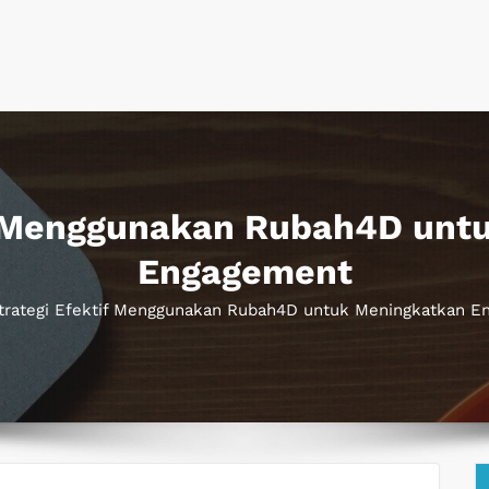
if Menggunakan Rubah4D unt
Engagement
trategi Efektif Menggunakan Rubah4D untuk Meningkatkan E