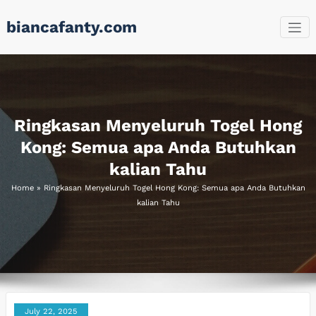
Skip
biancafanty.com
to
content
Ringkasan Menyeluruh Togel Hong
Kong: Semua apa Anda Butuhkan
kalian Tahu
Home
»
Ringkasan Menyeluruh Togel Hong Kong: Semua apa Anda Butuhkan
kalian Tahu
July 22, 2025