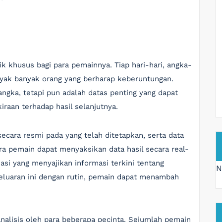
ik khusus bagi para pemainnya. Tiap hari-hari, angka-
anyak banyak orang yang berharap keberuntungan.
 angka, tetapi pun adalah datas penting yang dapat
aan terhadap hasil selanjutnya.
cara resmi pada yang telah ditetapkan, serta data
ara pemain dapat menyaksikan data hasil secara real-
asi yang menyajikan informasi terkini tentang
N
luaran ini dengan rutin, pemain dapat menambah
dianalisis oleh para beberapa pecinta. Sejumlah pemain