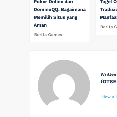
Poker Online dan
Togel O
DominoQQ: Bagaimana
Tradisi
Memilih Situs yang
Manfaa
Aman
Berita 
Berita Games
Written
fOT8E
View Al