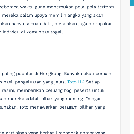
 beberapa waktu guna menemukan pola-pola tertentu
 mereka dalam upaya memilih angka yang akan
bukan hanya sebuah data, melainkan juga merupakan
 individu di komunitas togel.
g paling populer di Hongkong. Banyak sekali pemain
 hasil pengeluaran yang jelas.
Toto HK
Setiap
ara resmi, memberikan peluang bagi peserta untuk
ah mereka adalah pihak yang menang. Dengan
digunakan, Toto menawarkan beragam pilihan yang
ada partisipan yang berhasil menebak nomor yang