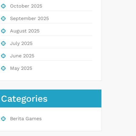
October 2025
September 2025
August 2025
July 2025
June 2025
May 2025
Categories
Berita Games