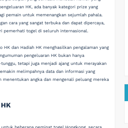
 pengeluaran HK, ada banyak kategori prize yang
bagi pemain untuk memenangkan sejumlah pahala.
gan cara yang sangat terbuka dan dapat dipercaya,
i pemerhati togel di seluruh internasional.
oto HK dan Hadiah HK menghasilkan pengalaman yang
pengumuman pengeluaran HK bukan hanya
nggu, tetapi juga menjadi ajang untuk merayakan
emakin melimpahnya data dan informasi yang
lam menentukan angka dan mengenali peluang mereka
 HK
an untuk beberapa peminat togel Hongkong, secara