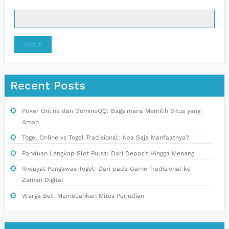
Search
Recent Posts
Poker Online dan DominoQQ: Bagaimana Memilih Situs yang
Aman
Togel Online vs Togel Tradisional: Apa Saja Manfaatnya?
Panduan Lengkap Slot Pulsa: Dari Deposit Hingga Menang
Riwayat Pengawas Togel: Dari pada Game Tradisional ke
Zaman Digital
Warga Bet: Memecahkan Mitos Perjudian