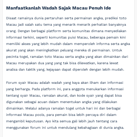
Manfaatkanlah Wadah Sajak Macau Penuh Ide
Disaat ramainya dunia pertaruhan serta permainan angka, prediksi toto
Macau jadi salah satu tema yang menarik menarik perhatian banyaknya
orang. Dengan berbagai platform serta komunitas dimana menyediakan
informasi terkini, seperti komunitas puisi Macau, beberapa pemain kini
memiliki akses yang lebih mudah dalam memperoleh informa serta angka
akurat yang akan meningkatkan peluang mereka di permainan. Untuk
pecinta togel, ramalan toto Macau serta angka yang akan dimainkan dari
Macau merupakan dua yang yang tak bisa dilewatkan, karena lewat
analisa dan taktik yang, kejayaan dapat diperoleh dengan lebih mudah.
Forum syair Macau adalah wadah yang kaya akan ilham dan informasi
yang berharga. Pada platform ini, para anggota menukarkan informasi
tentang syair Macau, ramalan akurat, dan kode syair yang dapat bisa
digunakan sebagai acuan dalam menentukan angka yang dilakukan
dimainkan. Melalui adanya ramalan togel untuk hari ini dan berbagai
informasi Macau pools, para pemain bisa lebih percaya diri dalam
mengambil keputusan. Ayo kita semua gali lebih jauh tentang cara
menggunakan forum ini untuk mendulang kebahagiaan di dunia angka.