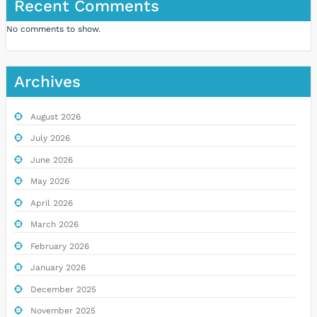
Recent Comments
No comments to show.
Archives
August 2026
July 2026
June 2026
May 2026
April 2026
March 2026
February 2026
January 2026
December 2025
November 2025