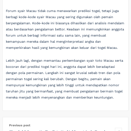
Forum syair Macau tidak cuma menawarkan prediksi togel, tetapi juga
berbagi kode-kode syair Macau yang sering digunakan oleh pemain
berpengalaman. Kode-kode ini biasanya dihasilkan dari analisis mendalam
atau berdasarkan pengalaman bettor. Keadaan ini memungkinkan anggota
forum untuk berbagi informasi satu sama lain, yang membuat
kemampuan mereka dalam hal menginterpretasi angka dan
memperkirakan hasil yang kemungkinan akan keluar dari togel Macau.
Lebih jauh lagi, dengan memantau perkembangan syair toto Macau serta
bocoran dari prediksi togel hari ini, anggota dapat lebih beradaptasi
dengan pola permainan. Langkah ini sangat krusial sebab tren dan pola
permainan togel sering kali berubah. Dengan begitu, pemain akan
mempunyai kemungkinan yang lebih tinggi untuk mendapatkan nomor
taruhan jitu yang bermanfaat, yang membuat pengalaman bermain togel
mereka menjadi lebih menyenangkan dan memberikan keuntungan.
Previous post